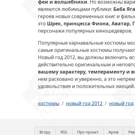
феи и волшебники
. Но возможны вар
являются любимцами публики:
Баба Яг
героев новых современных книг и филь
это
Шрек, принцесса Фиона, Аватар, 
персонажи популярных киношедевров.
Популярные карнавальные костюмы можн
самые оригинальные костюмы получаютс
Новый год 2012, вы должны включить вс
действительно оригинальным и непов
вашему характеру, темпераменту и 
нем расковано и уверенно, а это непр
удовольствия и положительных эмоций.
костюмы
новый год 2012
новый год
Вгору
RSS
Про проєкт
Архів
Ре