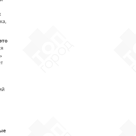
х
ка,
это
ся
ь
ет
ий
ые