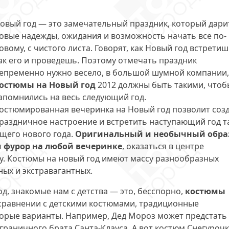
овый год — это замечательный праздник, который дари
овые надежды, ожидания и возможность начать все по-
овому, с чистого листа. Говорят, как Новый год встретиш
ак его и проведешь. Поэтому отмечать праздник
епременно нужно весело, в большой шумной компании,
остюмы на Новый год
2012 должны быть такими, чтоб
апомнились на весь следующий год.
остюмированная вечеринка на Новый год позволит соз
раздничное настроение и встретить наступающий год та
щего нового года.
Оригинальный и необычный обра
и фурор на любой вечеринке
, оказаться в центре
ку. Костюмы на новый год имеют массу разнообразных
ых и экстравагантных.
, знакомые нам с детства — это, бесспорно,
костюмы
в сравнении с детскими костюмами, традиционные
орые варианты. Например, Дед Мороз может предстать
граничного брата Санта-Клауса. А вот костюм Снегуроч