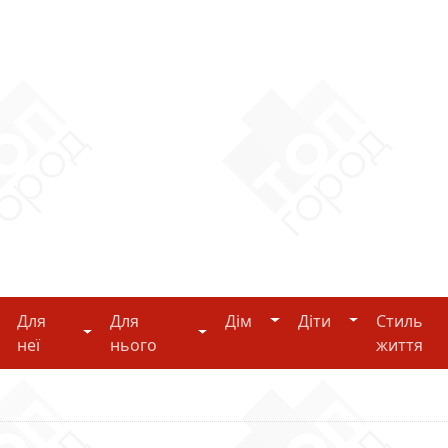
Дім
Діти
Для
Для
Дім
Діти
Стиль
i-tech
Для неї
Для нього
неї
нього
життя