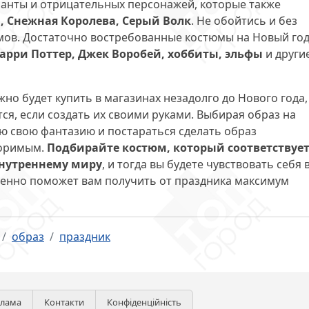
ианты и отрицательных персонажей, которые также
а, Снежная Королева, Серый Волк
. Не обойтись и без
мов. Достаточно востребованные костюмы на Новый го
Гарри Поттер, Джек Воробей, хоббиты, эльфы
и други
о будет купить в магазинах незадолго до Нового года,
я, если создать их своими руками. Выбирая образ на
ю свою фантазию и постараться сделать образ
торимым.
Подбирайте костюм, который соответствуе
внутреннему миру
, и тогда вы будете чувствовать себя 
еменно поможет вам получить от праздника максимум
образ
праздник
клама
Контакти
Конфіденційність