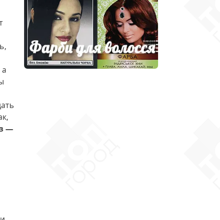
т
ь,
 а
ы
дать
к,
з —
ки