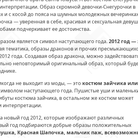
интерпретации. Образ скромной девочки-Снегурочки в
х и с косой до пояса на шумных молодежных вечеринка
очка — уверенная в себе, красивая и сексуальная девуш
обами подчеркивает ее достоинства.
разом является символ наступающего года.
2012 год — 
кая тематика, образы драконов и прочих пресмыкающих
2012 года. Создавая образ дракона, можно задействоват
ельно неповторимый оригинальный образ, который буд
днике.
когда не выходит из моды, — это
костюм зайчика или
я символом наступающего года. Пушистые уши и маленьк
ибуты костюма зайчика, в остальном же костюм может
и интерпретации.
а новый год 2012, которые изображают различных
овый год подбираются добрые образы положительных
лушка, Красная Шапочка, мальчик паж, всевозможн