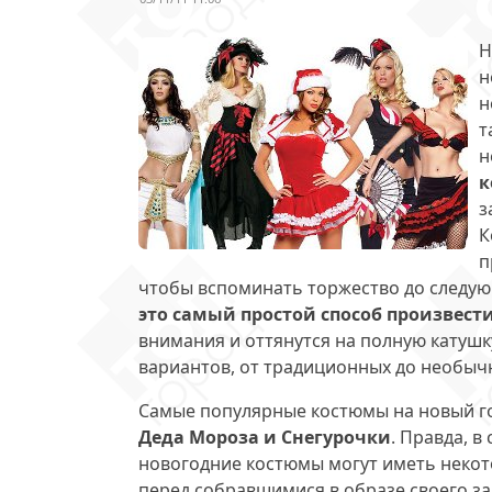
Н
н
н
т
н
к
з
К
п
чтобы вспоминать торжество до следую
это самый простой способ произвест
внимания и оттянутся на полную катуш
вариантов, от традиционных до необычн
Самые популярные костюмы на новый год
Деда Мороза и Снегурочки
. Правда, 
новогодние костюмы могут иметь некот
перед собравшимися в образе своего за