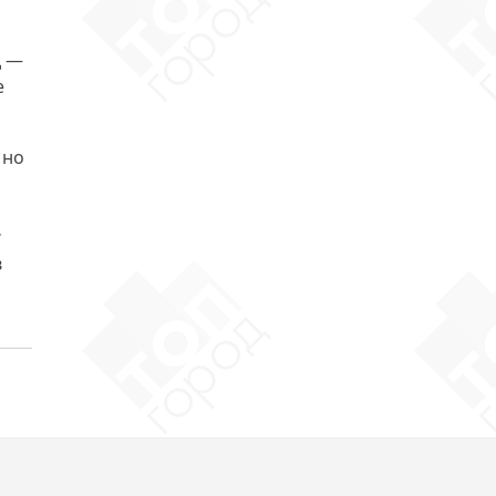
д —
е
 но
т
в