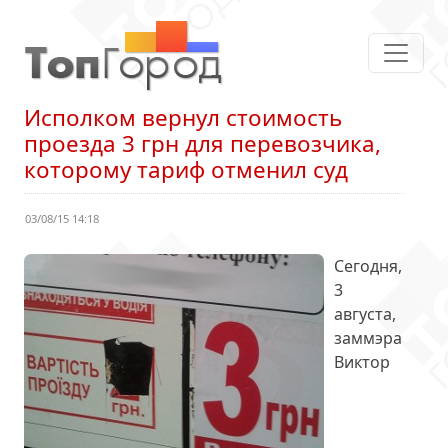
Исполком вернул стоимость
проезда 3 грн для перевозчика,
которому тариф отменил суд
03/08/15 14:18
Сегодня,
3
августа,
заммэра
Виктор