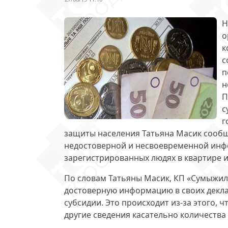
Н
о
к
с
п
н
П
с
г
защиты населения Татьяна Масик сооб
недостоверной и несвоевременной инф
зарегистрированных людях в квартире и
По словам Татьяны Масик, КП «Сумыжиль
достоверную информацию в своих декл
субсидии. Это происходит из-за этого,
другие сведения касательно количества