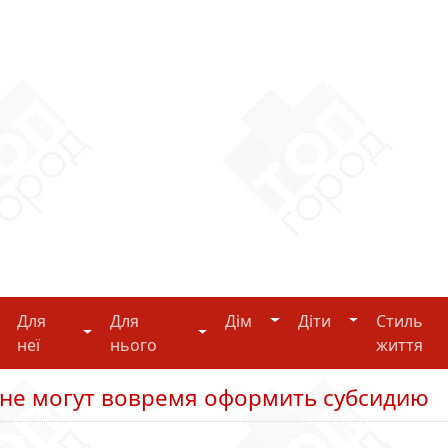
Дім
Діти
Для
Для
Дім
Діти
Стиль
i-tech
Для неї
Для нього
неї
нього
життя
 не могут вовремя оформить субсидию