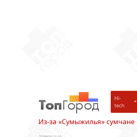
Hi-
H
tech
Из-за «Сумыжилья» сумчане
27/08/15 11:10