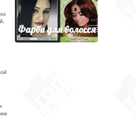
ько
й,
ной
я
ием