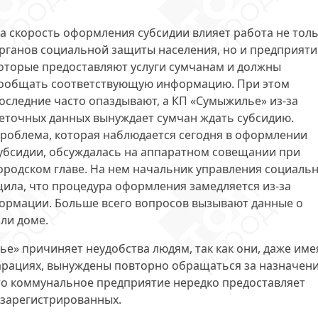
а скорость оформления субсидии влияет работа не тол
рганов социальной защиты населения, но и предприяти
оторые предоставляют услуги сумчанам и должны
ообщать соответствующую информацию. При этом
оследние часто опаздывают, а КП «Сумыжилье» из-за
еточных данных вынуждает сумчан
ждать субсидию
.
роблема, которая наблюдается сегодня в оформлении
убсидии, обсуждалась на аппаратном совещании при
ородском главе. На нем начальник управления социаль
щила, что
процедура оформления замедляется
из-за
ормации. Больше всего вопросов вызывают данные о
ли доме.
е» причиняет неудобства людям, так как они, даже име
арациях, вынуждены
повторно обращаться
за назначен
 что коммунальное предприятие нередко предоставляет
 зарегистрированных.