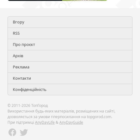
Вгору
RSS
Про проєкт
Архів
Реклама
Контакти
Конфіденційність
© 2011-2026 ТопГород
Використання будь-яких матеріалів, розміщених на сайті,
дозволяється за умови гіперпосилання на topgorod.com.
При підтримці
AnyDayLife
&
AnyDayGuide