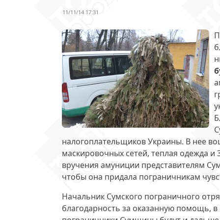
11/11/14 17:31
П
б
н
б
а
г
у
Б
С
налогоплательщиков Украины. В нее во
маскировочных сетей, теплая одежда и
вручения амуниции представителям Сум
чтобы она придала пограничникам чувс
Начальник Сумского пограничного отр
благодарность за оказанную помощь, в 