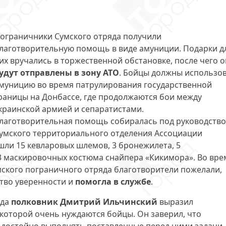
ограничники Сумского отряда получили
лаготворительную помощь в виде амуниции. Подарки д
их вручались в торжественной обстановке, после чего 
удут отправлены в зону АТО
. Бойцы должны использо
муницию во время патрулирования государственной
раницы на Донбассе, где продолжаются бои между
краинской армией и сепаратистами.
лаготворительная помощь собиралась под руководств
умского территориального отделения Ассоциации
шли 15 кевларовых шлемов, 3 бронежилета, 5
 3 маскировочных костюма снайпера «Кикимора». Во вре
ского пограничного отряда благотворители пожелали,
тво уверенности и
помогла в службе
.
яда
полковник Дмитрий Ильчинский
выразил
которой очень нуждаются бойцы. Он заверил, что