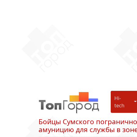
Hi-
H
tech
Бойцы Сумского погранично
амуницию для службы в зон