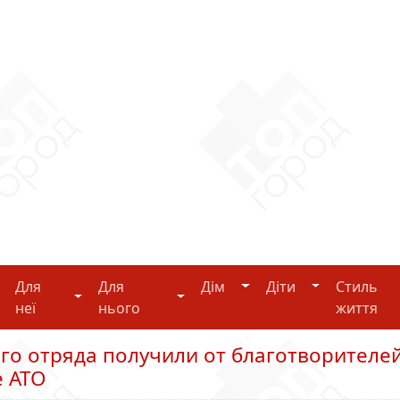
Дім
Діти
Для
Для
Дім
Діти
Стиль
i-tech
Для неї
Для нього
неї
нього
життя
го отряда получили от благотворителе
е АТО