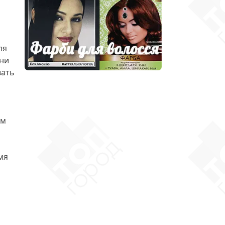
ля
они
вать
ом
мя