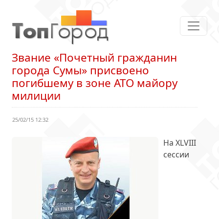
Звание «Почетный гражданин
города Сумы» присвоено
погибшему в зоне АТО майору
милиции
25/02/15 12:32
На XLVIII
сессии