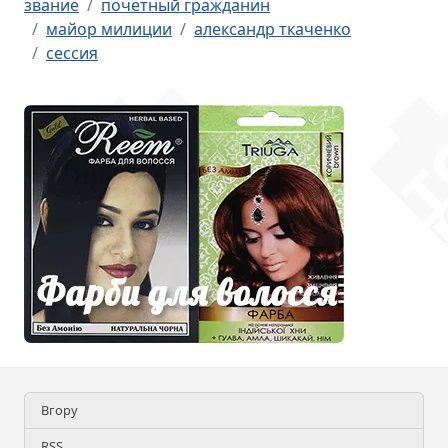
звание
почетный гражданин
майор милиции
александр ткаченко
сессия
Вгору
RSS