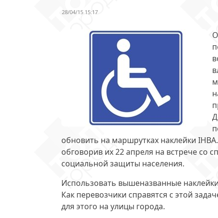
28/04/15 15:17
О
п
в
в
м
н
п
Д
п
обновить на маршрутках
наклейки ІНВА
обговорив их 22 апреля на встрече со с
социальной защиты населения.
Использовать вышеназванные наклейки
Как перевозчики справятся с этой задач
для этого на улицы города.