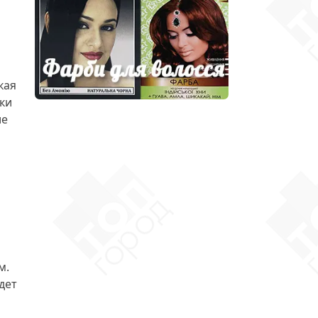
кая
ки
ие
м.
дет