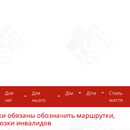
Дім
Діти
Для
Для
Дім
Діти
Стиль
i-tech
Для неї
Для нього
неї
нього
життя
ки обязаны обозначить маршрутки,
озки инвалидов