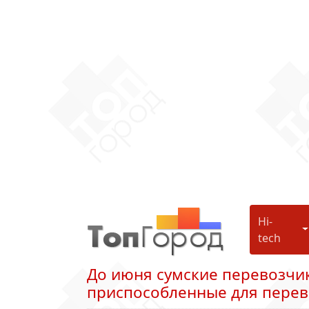
Hi-
H
tech
До июня сумские перевозчи
приспособленные для перев