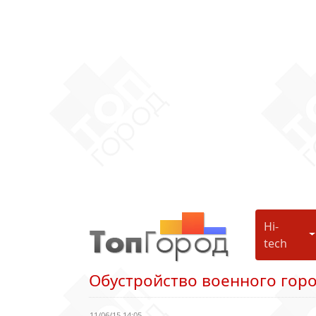
Hi-
H
tech
Обустройство военного гор
11/06/15 14:05