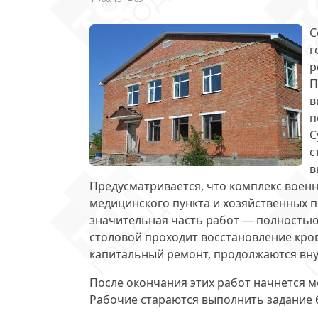
С
г
р
П
в
п
С
с
в
Предусматривается, что комплекс военно
медицинского пункта и хозяйственных
значительная часть работ
— полностью 
столовой проходит восстановление кров
капитальный ремонт, продолжаются вн
После окончания этих работ начнется 
Рабочие стараются выполнить задание 