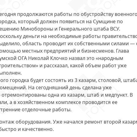
егодня
продолжаются работы по обустройству военног
ородка
, который должен появиться на Сумщине по
ешению Минобороны и Генерального штаба ВСУ.
оскольку деньги на необходимые работы правительств
ыделило, область проводит их собственными силами — 
омощью местных предприятий и бизнесменов. Глава
умской ОГА Николай Клочко назвал это «народным
троительством» и рассказал, какой объем работ уже
ыполнен.
го городка будет состоять из 3 казарм, столовой, штаб
 помещений. На сегодняшний день
сделана уже
отремонтированы одна из казарм, штаб и медпункт. В
ли, а в хозяйственном комплексе проводится ее
утренние отделочные работы.
монтаж оборудования. Уже начался ремонт второй казар
быстро и качественно.