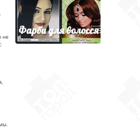
о
о не
с
а,
мы.