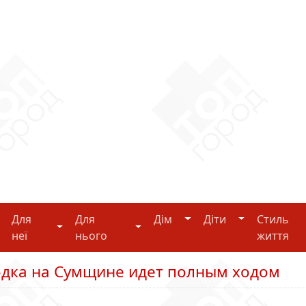
Дім
Діти
Для
Для
Дім
Діти
Стиль
i-tech
Для неї
Для нього
неї
нього
життя
одка на Сумщине идет полным ходом