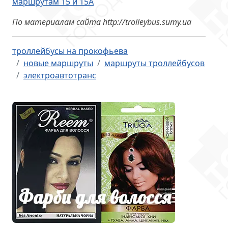
маршрутам 15 и 15А
По материалам сайта http://trolleybus.sumy.ua
троллейбусы на прокофьева
новые маршруты
маршруты троллейбусов
электроавтотранс