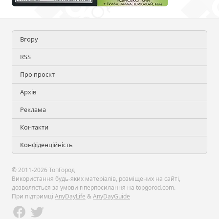
Вгору
RSS
Про проєкт
Архів
Реклама
Контакти
Конфіденційність
© 2011-2026 ТопГород
Використання будь-яких матеріалів, розміщених на сайті,
дозволяється за умови гіперпосилання на topgorod.com.
При підтримці
AnyDayLife
&
AnyDayGuide