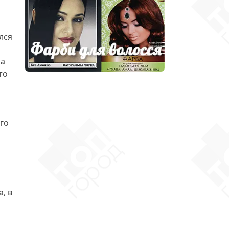
лся
са
то
ого
, в