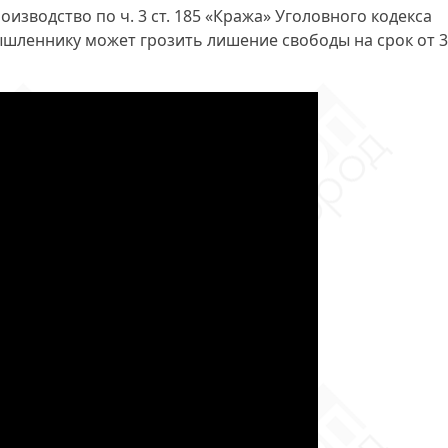
роизводство
по ч. 3 ст. 185
«Кража» Уголовного кодекса
леннику может грозить лишение свободы на срок от 3