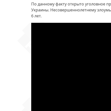
По данному факту открыто уголовное п
Украины. Несовершеннолетнему злоумыш
6 лет.