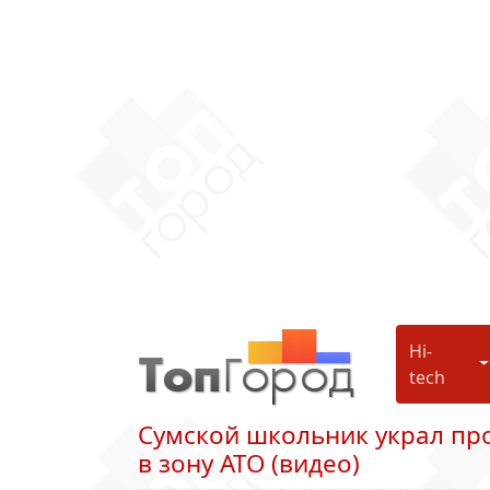
Hi-
H
tech
Сумской школьник украл про
в зону АТО (видео)