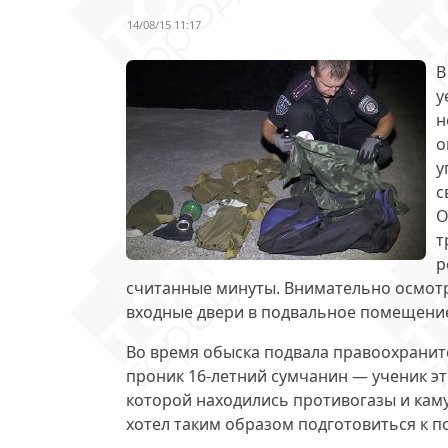
14/08/15 11:17
В
у
н
о
у
с
О
т
р
считанные минуты. Внимательно осмотр
входные двери в подвальное помещени
Во время обыска подвала правоохранит
проник 16-летний сумчанин — ученик эт
которой находились противогазы и кам
хотел таким образом
подготовиться к п