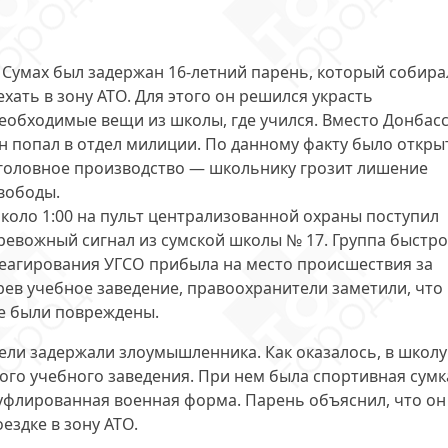
 Сумах был задержан
16-летний парень
, который собира
ехать в зону АТО. Для этого он решился украсть
еобходимые вещи из школы, где учился. Вместо Донбас
н попал в отдел милиции. По данному факту было откры
головное производство — школьнику грозит лишение
вободы.
коло 1:00 на пульт централизованной охраны поступил
ревожный сигнал из сумской
школы № 17
. Группа быстр
еагирования УГСО прибыла на место происшествия за
ев учебное заведение, правоохранители заметили, что
е были повреждены.
ели задержали злоумышленника. Как оказалось, в школу
ого учебного заведения. При нем была спортивная сумка
уфлированная военная форма. Парень объяснил, что он
оездке в зону АТО
.