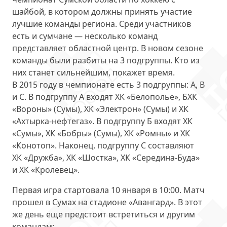
шайбой
, в котором должны принять участие
лучшие команды региона. Среди участников
есть и сумчане — несколько команд
представляет областной центр. В новом сезоне
команды были разбиты на 3 подгруппы. Кто из
них станет сильнейшим, покажет время.
В 2015 году в чемпионате есть
3 подгруппы
: A, B
и С. В подгруппу А входят ХК «Белополье», БХК
«Вороны» (Сумы), ХК «Электрон» (Сумы) и ХК
«Ахтырка-нефтегаз». В подгруппу Б входят ХК
«Сумы», ХК «Бобры» (Сумы), ХК «Ромны» и ХК
«Конотоп». Наконец, подгруппу С составляют
ХК «Дружба», ХК «Шостка», ХК «Середина-Буда»
и ХК «Кролевец».
Первая игра стартовала
10 января в 10:00
. Матч
прошел в Сумах на стадионе «Авангард». В этот
же день еще предстоит встретиться и другим
командам: