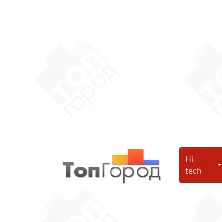
Hi-
H
tech