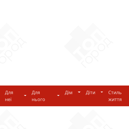
Дім
Діти
Для
Для
Дім
Діти
Стиль
i-tech
Для неї
Для нього
неї
нього
життя