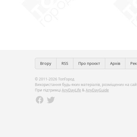
Вгору
RSS
Про проєкт
Архів
Ре
© 2011-2026 ТопГород
Використання будь-яких матеріалів, розміщених на сайт
При підтримці
AnyDayLife
&
AnyDayGuide