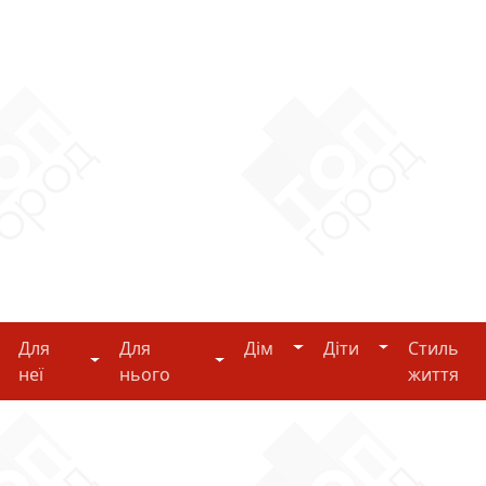
Дім
Діти
Для
Для
Дім
Діти
Стиль
i-tech
Для неї
Для нього
неї
нього
життя