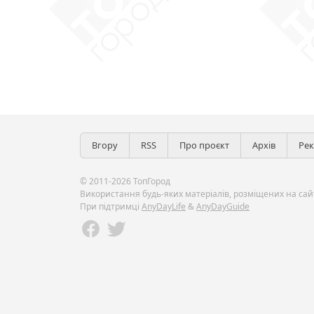
Вгору
RSS
Про проєкт
Архів
Ре
© 2011-2026 ТопГород
Використання будь-яких матеріалів, розміщених на сайт
При підтримці
AnyDayLife
&
AnyDayGuide