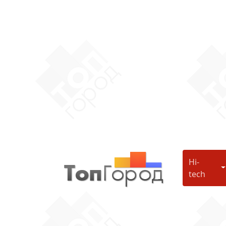
Hi-
H
tech