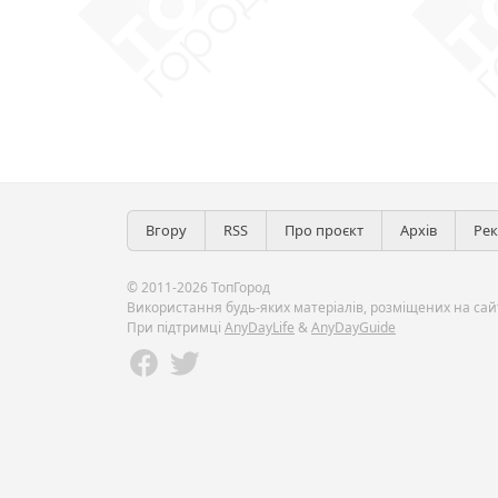
Вгору
RSS
Про проєкт
Архів
Ре
© 2011-2026 ТопГород
Використання будь-яких матеріалів, розміщених на сайт
При підтримці
AnyDayLife
&
AnyDayGuide