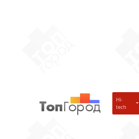
Hi-
H
tech