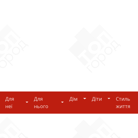
Дім
Діти
Для
Для
Дім
Діти
Стиль
i-tech
Для неї
Для нього
неї
нього
життя