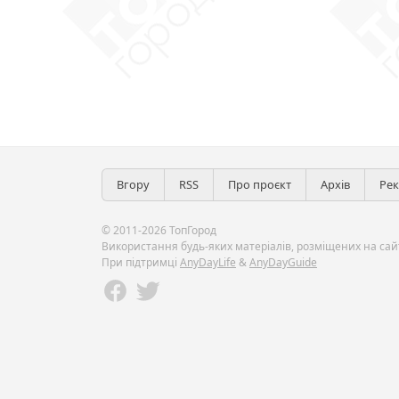
Вгору
RSS
Про проєкт
Архів
Ре
© 2011-2026 ТопГород
Використання будь-яких матеріалів, розміщених на сайт
При підтримці
AnyDayLife
&
AnyDayGuide