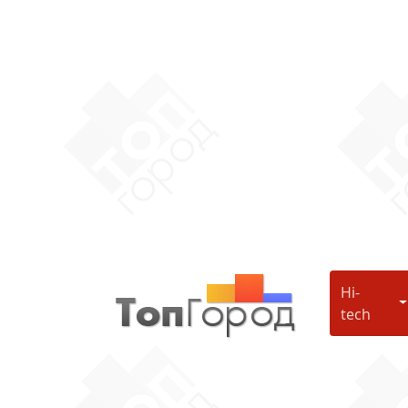
Hi-
H
tech