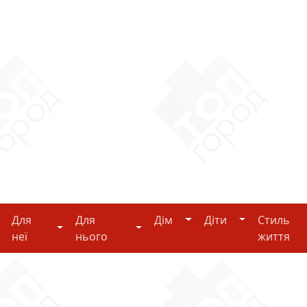
Дім
Діти
Для
Для
Дім
Діти
Стиль
i-tech
Для неї
Для нього
неї
нього
життя