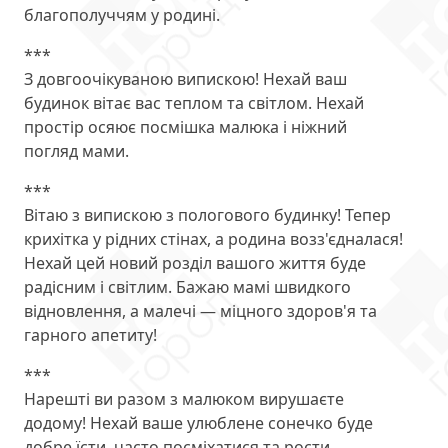
благополуччям у родині.
***
З довгоочікуваною випискою! Нехай ваш
будинок вітає вас теплом та світлом. Нехай
простір осяює посмішка малюка і ніжний
погляд мами.
***
Вітаю з випискою з пологового будинку! Тепер
крихітка у рідних стінах, а родина возз'єдналася!
Нехай цей новий розділ вашого життя буде
радісним і світлим. Бажаю мамі швидкого
відновлення, а малечі — міцного здоров'я та
гарного апетиту!
***
Нарешті ви разом з малюком вирушаєте
додому! Нехай ваше улюблене сонечко буде
добре їсти, часто посміхатися та рости