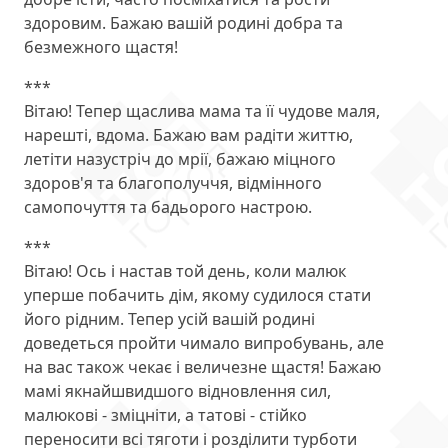
здоровим. Бажаю вашій родині добра та
безмежного щастя!
***
Вітаю! Тепер щаслива мама та її чудове маля,
нарешті, вдома. Бажаю вам радіти життю,
летіти назустріч до мрії, бажаю міцного
здоров'я та благополуччя, відмінного
самопочуття та бадьорого настрою.
***
Вітаю! Ось і настав той день, коли малюк
уперше побачить дім, якому судилося стати
його рідним. Тепер усій вашій родині
доведеться пройти чимало випробувань, але
на вас також чекає і величезне щастя! Бажаю
мамі якнайшвидшого відновлення сил,
малюкові - зміцніти, а татові - стійко
переносити всі тяготи і розділити турботи