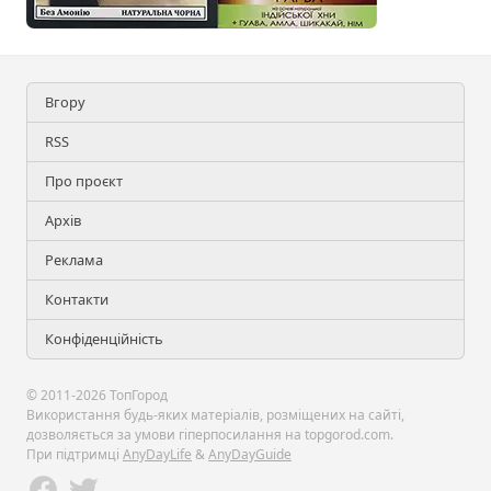
Вгору
RSS
Про проєкт
Архів
Реклама
Контакти
Конфіденційність
© 2011-2026 ТопГород
Використання будь-яких матеріалів, розміщених на сайті,
дозволяється за умови гіперпосилання на topgorod.com.
При підтримці
AnyDayLife
&
AnyDayGuide