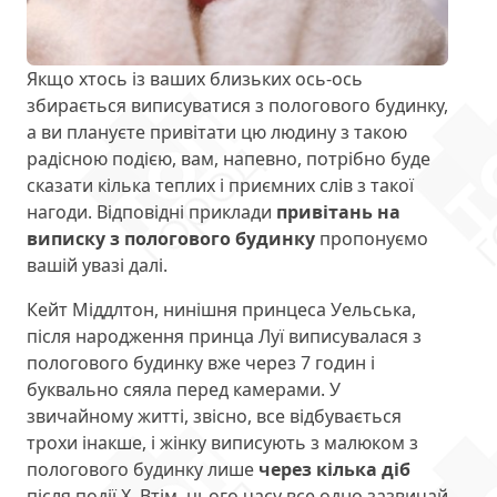
Якщо хтось із ваших близьких ось-ось
збирається виписуватися з пологового будинку,
а ви плануєте привітати цю людину з такою
радісною подією, вам, напевно, потрібно буде
сказати кілька теплих і приємних слів з такої
нагоди. Відповідні приклади
привітань на
виписку з пологового будинку
пропонуємо
вашій увазі далі.
Кейт Міддлтон, нинішня принцеса Уельська,
після народження принца Луї виписувалася з
пологового будинку вже через 7 годин і
буквально сяяла перед камерами. У
звичайному житті, звісно, все відбувається
трохи інакше, і жінку виписують з малюком з
пологового будинку лише
через кілька діб
після події Х. Втім, цього часу все одно зазвичай