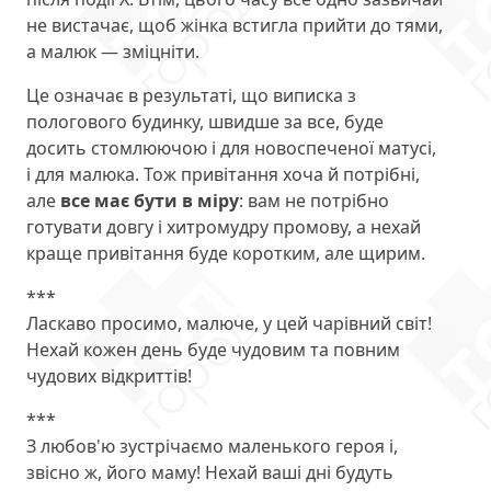
не вистачає, щоб жінка встигла прийти до тями,
а малюк — зміцніти.
Це означає в результаті, що виписка з
пологового будинку, швидше за все, буде
досить стомлюючою і для новоспеченої матусі,
і для малюка. Тож привітання хоча й потрібні,
але
все має бути в міру
: вам не потрібно
готувати довгу і хитромудру промову, а нехай
краще привітання буде коротким, але щирим.
***
Ласкаво просимо, малюче, у цей чарівний світ!
Нехай кожен день буде чудовим та повним
чудових відкриттів!
***
З любов'ю зустрічаємо маленького героя і,
звісно ж, його маму! Нехай ваші дні будуть