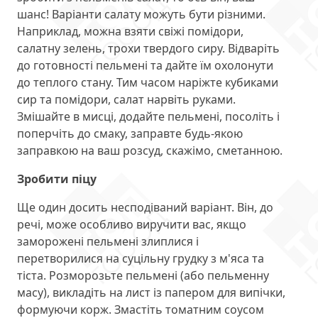
шанс! Варіанти салату можуть бути різними.
Наприклад, можна взяти свіжі помідори,
салатну зелень, трохи твердого сиру. Відваріть
до готовності пельмені та дайте їм охолонути
до теплого стану. Тим часом наріжте кубиками
сир та помідори, салат нарвіть руками.
Змішайте в мисці, додайте пельмені, посоліть і
поперчіть до смаку, заправте будь-якою
заправкою на ваш розсуд, скажімо, сметанною.
Зробити піцу
Ще один досить несподіваний варіант. Він, до
речі, може особливо виручити вас, якщо
заморожені пельмені злиплися і
перетворилися на суцільну грудку з м'яса та
тіста. Розморозьте пельмені (або пельменну
масу), викладіть на лист із папером для випічки,
формуючи корж. Змастіть томатним соусом