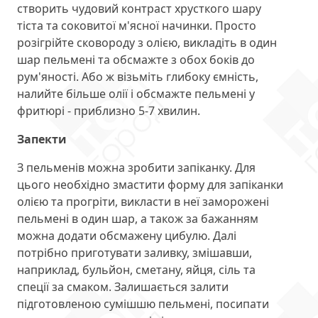
створить чудовий контраст хрусткого шару
тіста та соковитої м'ясної начинки. Просто
розігрійте сковороду з олією, викладіть в один
шар пельмені та обсмажте з обох боків до
рум'яності. Або ж візьміть глибоку ємність,
налийте більше олії і обсмажте пельмені у
фритюрі - приблизно 5-7 хвилин.
Запекти
З пельменів можна зробити запіканку. Для
цього необхідно змастити форму для запіканки
олією та прогріти, викласти в неї заморожені
пельмені в один шар, а також за бажанням
можна додати обсмажену цибулю. Далі
потрібно приготувати заливку, змішавши,
наприклад, бульйон, сметану, яйця, сіль та
спеції за смаком. Залишається залити
підготовленою сумішшю пельмені, посипати