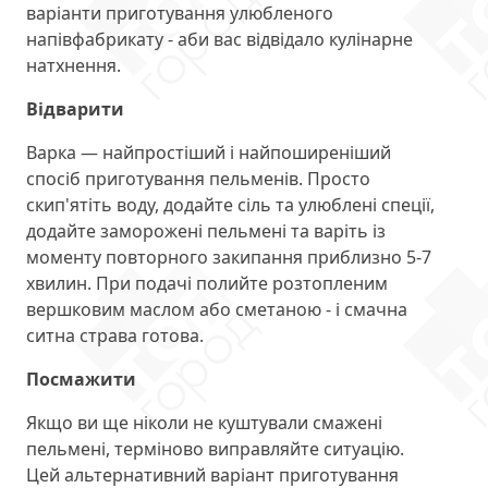
варіанти приготування улюбленого
напівфабрикату - аби вас відвідало кулінарне
натхнення.
Відварити
Варка — найпростіший і найпоширеніший
спосіб приготування пельменів. Просто
скип'ятіть воду, додайте сіль та улюблені спеції,
додайте заморожені пельмені та варіть із
моменту повторного закипання приблизно 5-7
хвилин. При подачі полийте розтопленим
вершковим маслом або сметаною - і смачна
ситна страва готова.
Посмажити
Якщо ви ще ніколи не куштували смажені
пельмені, терміново виправляйте ситуацію.
Цей альтернативний варіант приготування