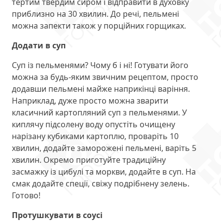
тертим твердим сиром і відправити в духовку
приблизно на 30 хвилин. До речі, пельмені
можна запекти також у порційних горщиках.
Додати в суп
Суп із пельменями? Чому б і ні! Готувати його
можна за будь-яким звичним рецептом, просто
додавши пельмені майже наприкінці варіння.
Наприклад, дуже просто можна зварити
класичний картопляний суп з пельменями. У
киплячу підсолену воду опустіть очищену
нарізану кубиками картоплю, проваріть 10
хвилин, додайте заморожені пельмені, варіть 5
хвилин. Окремо приготуйте традиційну
засмажку із цибулі та моркви, додайте в суп. На
смак додайте спеції, свіжу подрібнену зелень.
Готово!
Протушкувати в соусі