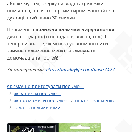
або кетчупом, зверху викладіть кружечки
помідорів, посипте тертим сиром. Запікайте в
духовці приблизно 30 хвилин.
Пельмені -
справжня паличка-виручалочка
для господарок (і господарів, звісно, теж). І
тепер ви знаєте, як можна урізноманітнити
звичне пельменне меню та здивувати
домочадців та гостей!
За матеріалами:
https://anydaylife.com/post/7427
як смачно приготувати пельмені
як запекти пельмені
як посмажити пельмені
піца з пельменів
салат з пельменями