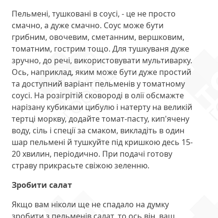
Пельмені, тушковані в соусі, - це не просто
смачно, а дуже смачно. Соус може бути
грибним, овочевим, сметанним, вершковим,
томатним, гострим тощо. Для тушкуваня дуже
зручно, до речі, використовувати мультиварку.
Ось, наприклад, яким може бути дуже простий
та доступний варіант пельменів у томатному
соусі. На розігрітій сковороді в олії обсмажте
нарізану кубиками цибулю і натерту на великій
тертці моркву, додайте томат-пасту, кип'ячену
воду, сіль і спеції за смаком, викладіть в один
шар пельмені й тушкуйте під кришкою десь 15-
20 хвилин, періодично. При подачі готову
страву прикрасьте свіжою зеленню.
Зробити салат
Якщо вам ніколи ще не спадало на думку
зробити з пельменів салат, то ось він, ваш