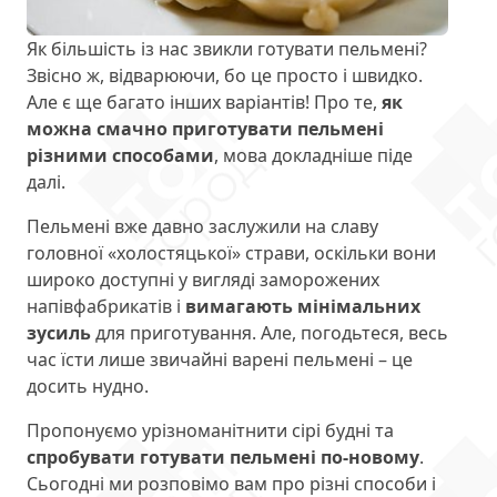
Як більшість із нас звикли готувати пельмені?
Звісно ж, відварюючи, бо це просто і швидко.
Але є ще багато інших варіантів! Про те,
як
можна смачно приготувати пельмені
різними способами
, мова докладніше піде
далі.
Пельмені вже давно заслужили на славу
головної «холостяцької» страви, оскільки вони
широко доступні у вигляді заморожених
напівфабрикатів і
вимагають мінімальних
зусиль
для приготування. Але, погодьтеся, весь
час їсти лише звичайні варені пельмені – це
досить нудно.
Пропонуємо урізноманітнити сірі будні та
спробувати готувати пельмені по-новому
.
Сьогодні ми розповімо вам про різні способи і