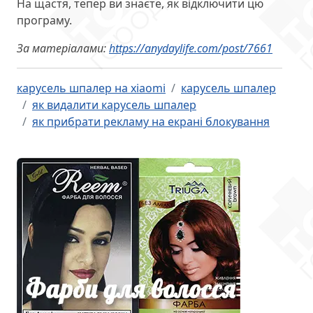
На щастя, тепер ви знаєте, як відключити цю
програму.
За матеріалами:
https://anydaylife.com/post/7661
карусель шпалер на xiaomi
карусель шпалер
як видалити карусель шпалер
як прибрати рекламу на екрані блокування