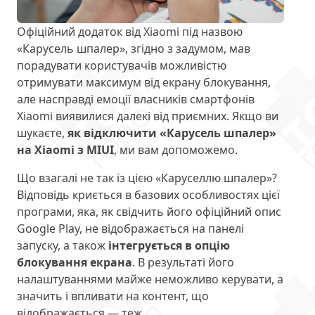
Офіційний додаток від Xiaomi під назвою
«Карусель шпалер», згідно з задумом, мав
порадувати користувачів можливістю
отримувати максимум від екрану блокування,
але насправді емоції власників смартфонів
Xiaomi виявилися далекі від приємних. Якщо ви
шукаєте,
як відключити «Карусель шпалер»
на Xiaomi з MIUI
, ми вам допоможемо.
Що взагалі не так із цією «Каруселлю шпалер»?
Відповідь криється в базових особливостях цієї
програми, яка, як свідчить його офіційний опис
Google Play, не відображається на панелі
запуску, а також
інтегрується в опцію
блокування екрана
. В результаті його
налаштуваннями майже неможливо керувати, а
значить і впливати на контент, що
відображається — теж.