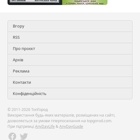
Вгору
RSS
Про проєкт
Архів
Реклама
Контакти
Конфіденційність
© 2011-2026 ТопГород
Використання будь-яких матеріалів, розміщених на сайті,
дозволяється за умови гіперпосилання на topgorod.com.
При підтримці
AnyDayLife
&
AnyDayGuide