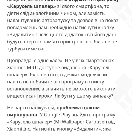
«Карусель шпалер»
зі свого смартфона, то
діяти слід аналогічним чином, але замість
налаштування автозапуску та дозволів на показ
повідомлень вам необхідно натиснути кнопку
«Видалити». Після цього додаток і всі його дані
будуть стерті з пам'яті пристрою, він більше не
турбуватиме вас.
Щоправда, є одне «але». Не у всіх смартфонах
Xiaomi з MIUI доступне видалення «Каруселі
шпалер», більше того, в деяких моделях ви
навіть не побачите цю програму в списку
встановлених, а значить не зможете виконати
вищеописані кроки. Як бути у цьому випадку?
Не варто панікувати,
проблема цілком
вирішувана
. У Google Play знайдіть програму
«Карусель шпалер» (Mi Wallpaper Carousel) від
Xiaomi Inc. Натисніть кнопку «Видалити», яка