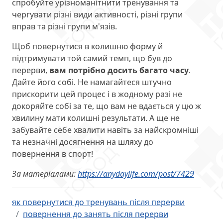
спробуйте урізноманітнити тренування та
чергувати різні види активності, різні групи
вправ та різні групи м'язів.
Щоб повернутися в колишню форму й
підтримувати той самий темп, що був до
перерви,
вам потрібно досить багато часу
.
Дайте його собі. Не намагайтеся штучно
прискорити цей процес і в жодному разі не
докоряйте собі за те, що вам не вдається у цю ж
хвилину мати колишні результати. А ще не
забувайте себе хвалити навіть за найскромніші
та незначні досягнення на шляху до
повернення в спорт!
За матеріалами:
https://anydaylife.com/post/7429
як повернутися до тренувань після перерви
повернення до занять після перерви