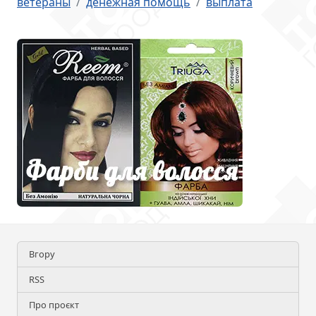
ветераны
денежная помощь
выплата
Вгору
RSS
Про проєкт