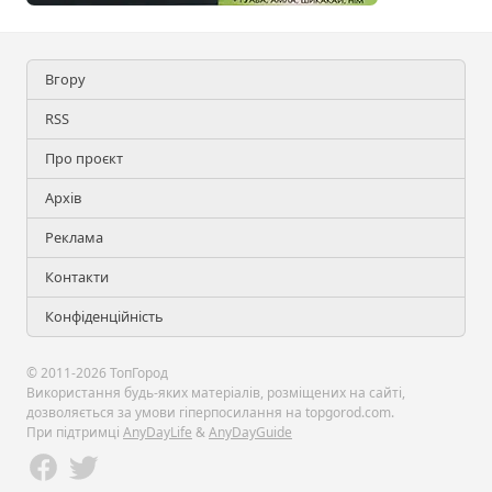
Вгору
RSS
Про проєкт
Архів
Реклама
Контакти
Конфіденційність
© 2011-2026 ТопГород
Використання будь-яких матеріалів, розміщених на сайті,
дозволяється за умови гіперпосилання на topgorod.com.
При підтримці
AnyDayLife
&
AnyDayGuide