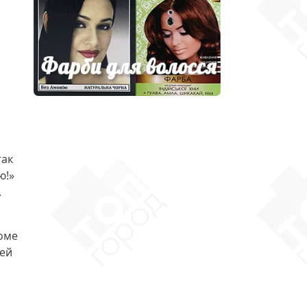
так
ю!»
.
оме
жей