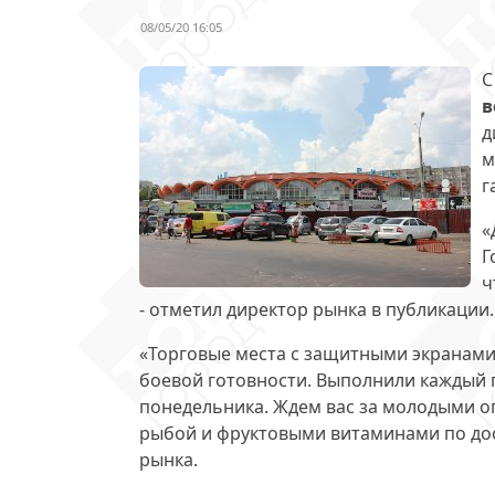
08/05/20 16:05
С
в
д
м
г
«
Г
ч
- отметил директор рынка в публикации
«Торговые места с защитными экранами 
боевой готовности. Выполнили каждый 
понедельника. Ждем вас за молодыми о
рыбой и фруктовыми витаминами по дост
рынка.