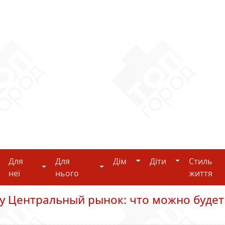
Дім
Діти
Для
Для
Дім
Діти
Стиль
i-tech
Для неї
Для нього
неї
нього
життя
ту Центральный рынок: что можно будет