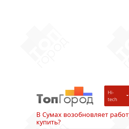
Hi-
H
tech
В Сумах возобновляет рабо
купить?