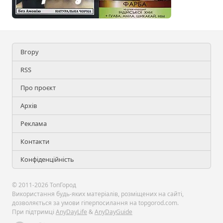
Вгору
RSS
Про проєкт
Архів
Реклама
Контакти
Конфіденційність
© 2011-2026 ТопГород
Використання будь-яких матеріалів, розміщених на сайті,
дозволяється за умови гіперпосилання на topgorod.com.
При підтримці
AnyDayLife
&
AnyDayGuide