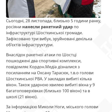
Сьогодні, 28 листопада, близько 5 години ранку,
росіяни
нанесли ракетний удар
по
інфраструктурі Шосткинської громади.
Зафіксовано три вибух, зруйновані декілька
об’єктів інфраструктури.
Внаслідок ракетної атаки по Шостці
пошкоджені два спортивні комплекси,
повідомляє Кордон.Медіа дізналися з
посиланням на Оксану Тарасюк, т.в.о голови
Шосткинської РВА. У закладах вибиті кілька
вікон. Також ударною хвилею вибиті вікна у 9
багатоповерхівках (близько 100 вікон) та в
школі (21 вікно).
За інформацією Миколи Ноги, міського голови