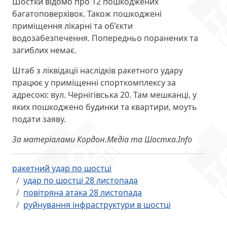
Шостки відомо про 12 пошкоджених
багатоповерхівок. Також пошкоджені
приміщення лікарні та об’єкти
водозабезпечення. Попередньо поранених та
загиблих немає.
Штаб з ліквідації наслідків ракетного удару
працює у приміщенні спорткомплексу за
адресою: вул. Чернігівська 20. Там мешканці, у
яких пошкоджено будинки та квартири, моуть
подати заяву.
За матеріалами Кордон.Медіа та Шостка.Info
ракетний удар по шостці
удар по шостці 28 листопада
повітряна атака 28 листопада
руйнування інфраструктури в шостці