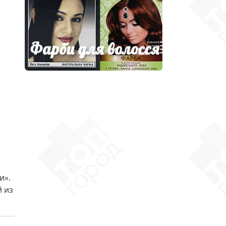
и».
й из