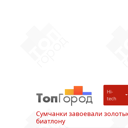
Hi-
H
tech
Сумчанки завоевали золоты
биатлону