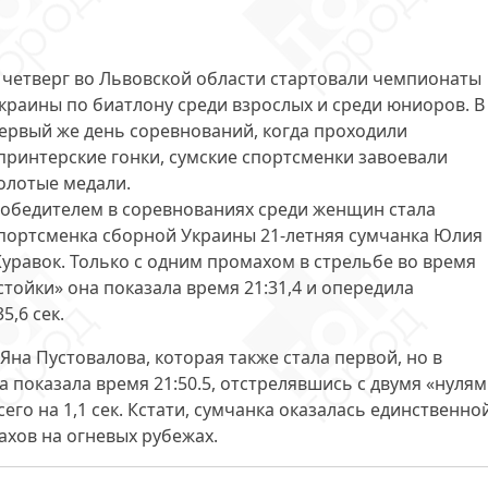
 четверг во Львовской области стартовали чемпионаты
краины по биатлону среди взрослых и среди юниоров. В
ервый же день соревнований, когда проходили
принтерские гонки, сумские спортсменки
завоевали
олотые медали
.
обедителем в соревнованиях среди женщин стала
портсменка сборной Украины 21-летняя сумчанка
Юлия
уравок
. Только с одним промахом в стрельбе во время
стойки» она показала время 21:31,4 и опередила
,6 сек.
Яна Пустовалова
, которая также стала первой, но в
 показала время 21:50.5, отстрелявшись с двумя «нулям
о на 1,1 сек. Кстати, сумчанка оказалась единственно
ахов на огневых рубежах.