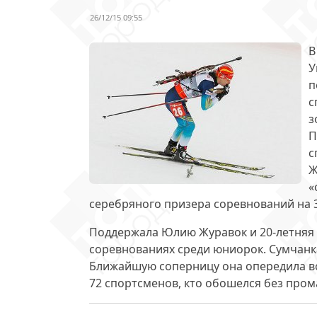
26/12/15 09:55
В
У
п
с
з
П
с
Ж
«
серебряного призера соревнований на 35
Поддержала Юлию Журавок и 20-летняя
соревнованиях среди юниорок. Сумчанка
Ближайшую соперницу она опередила всег
72 спортсменов, кто обошелся без пром