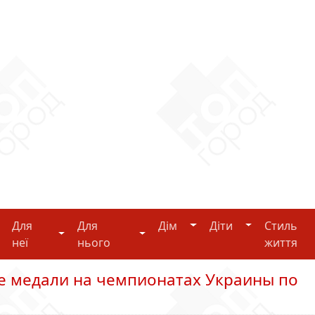
Дім
Діти
Для
Для
Дім
Діти
Стиль
i-tech
Для неї
Для нього
неї
нього
життя
е медали на чемпионатах Украины по