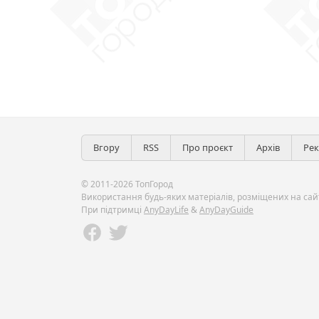
Вгору
RSS
Про проєкт
Архів
Ре
© 2011-2026 ТопГород
Використання будь-яких матеріалів, розміщених на сайт
При підтримці
AnyDayLife
&
AnyDayGuide