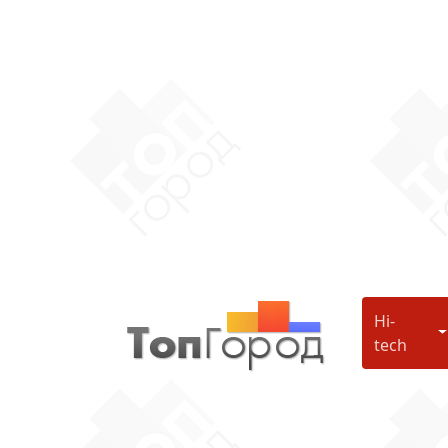
Hi-
H
tech