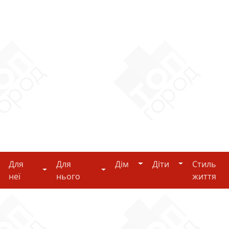
Дім
Діти
Для
Для
Дім
Діти
Стиль
i-tech
Для неї
Для нього
неї
нього
життя