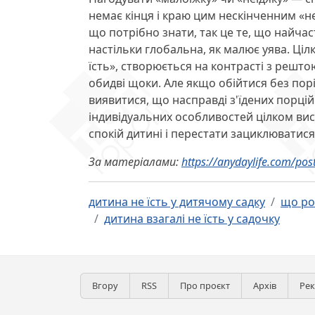
немає кінця і краю цим нескінченним «не
що потрібно знати, так це те, що найча
настільки глобальна, як малює уява. Ціл
їсть», створюється на контрасті з рештою 
обидві щоки. Але якщо обійтися без порі
виявитися, що насправді з'їдених порцій 
індивідуальних особливостей цілком вис
спокій дитині і перестати зациклюватися 
За матеріалами:
https://anydaylife.com/po
дитина не їсть у дитячому садку
що ро
дитина взагалі не їсть у садочку
Вгору
RSS
Про проєкт
Архів
Ре