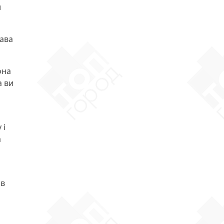
и
рава
она
а ви
 і
а
 в