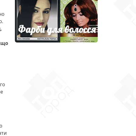
но
ю.
,
кщо
ого
не
о
ати