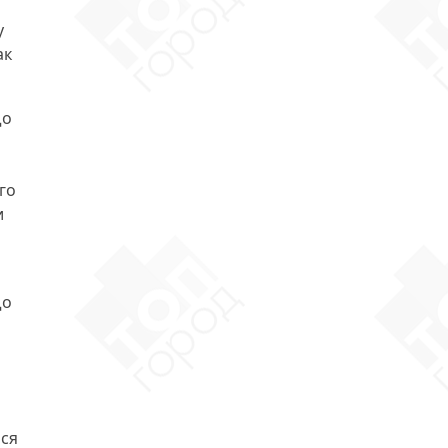
у
ак
що
го
и
що
ься