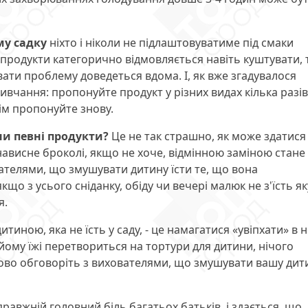
му садку
ніхто і ніколи не підлаштовуватиме під смаки
 продукти категорично відмовляється навіть куштувати, 
вати проблему доведеться вдома. І, як вже згадувалося
вчання: пропонуйте продукт у різних видах кілька разів
ім пропонуйте знову.
ни певні продукти?
Це не так страшно, як може здатися
нависне броколі, якщо не хоче, відмінною заміною стане
вателями, що змушувати дитину їсти те, що вона
що з усього сніданку, обіду чи вечері малюк не з'їсть я
я.
тиною, яка не їсть у саду, - це намагатися «увіпхати» в н
йому їжі перетвориться на тортури для дитини, нічого
ково обговоріть з вихователями, що змушувати вашу дит
равжній головний біль багатьох батьків, і здається, що