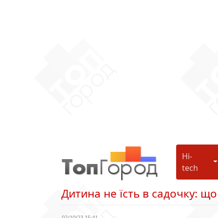
Hi-
H
tech
Дитина не їсть в садочку: щ
02/10/23 15:41