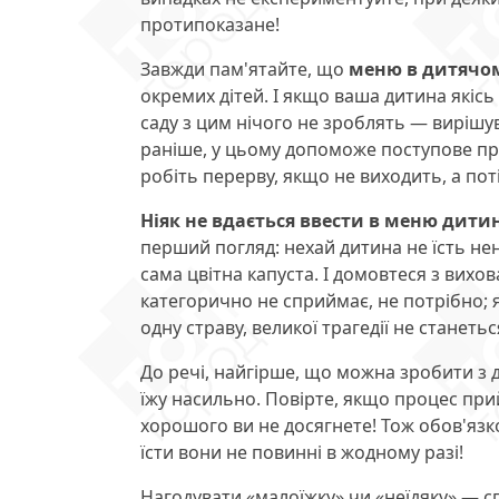
протипоказане!
Завжди пам'ятайте, що
меню в дитячо
окремих дітей. І якщо ваша дитина якісь
саду з цим нічого не зроблять — вирішу
раніше, у цьому допоможе поступове при
робіть перерву, якщо не виходить, а пот
Ніяк не вдається ввести в меню дити
перший погляд: нехай дитина не їсть не
сама цвітна капуста. І домовтеся з вихо
категорично не сприймає, не потрібно; як
одну страву, великої трагедії не станетьс
До речі, найгірше, що можна зробити з ди
їжу насильно. Повірте, якщо процес при
хорошого ви не досягнете! Тож обов'яз
їсти вони не повинні в жодному разі!
Нагодувати «малоїжку» чи «неїдяку» — сп