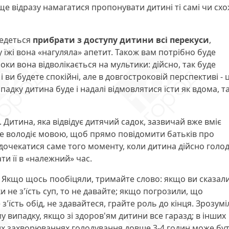
аще відразу намагатися пропонувати дитині ті самі чи схо
ведеться
прибрати з доступу дитини всі перекуси
,
 їжі вона «нагуляла» апетит. Також вам потрібно буде
оки вона відволікається на мультики: дійсно, так буде
 ви будете спокійні, але в довгостроковій перспективі - 
адку дитина буде і надалі відмовлятися їсти як вдома, та
. Дитина, яка відвідує дитячий садок, зазвичай вже вміє
ре володіє мовою, щоб прямо повідомити батьків про
 дочекатися саме того моменту, коли дитина дійсно голод
ти її в «належний» час.
. Якщо щось пообіцяли, тримайте слово: якщо ви сказал
и не з'їсть суп, то не давайте; якщо погрозили, що
'їсть обід, не здавайтеся, грайте роль до кінця. Зрозумі
 випадку, якщо зі здоров'ям дитини все гаразд; в інших
их захворюваннях голодування довше 3-4 годин може бу