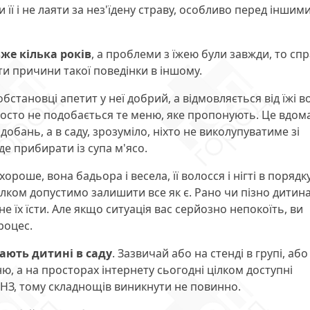
її і не лаяти за нез'їдену страву, особливо перед іншим
же кілька років
, а проблеми з їжею були завжди, то сп
кати причини такої поведінки в іншому.
бстановці апетит у неї добрий, а відмовляється від їжі в
 просто не подобається те меню, яке пропонують. Це вдом
одобань, а в саду, зрозуміло, ніхто не виколупуватиме зі
де прибирати із супа м'ясо.
оше, вона бадьора і весела, її волосся і нігті в порядку
ілком допустимо залишити все як є. Рано чи пізно дитин
не їх їсти. Але якщо ситуація вас серйозно непокоїть, ви
роцес.
ають дитині в саду
. Зазвичай або на стенді в групі, або
ю, а на просторах інтернету сьогодні цілком доступні
 ДНЗ, тому складнощів виникнути не повинно.