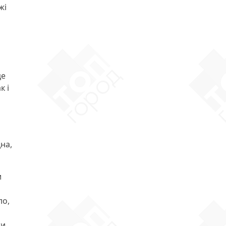
жі
це
к і
на,
и
ло,
ти