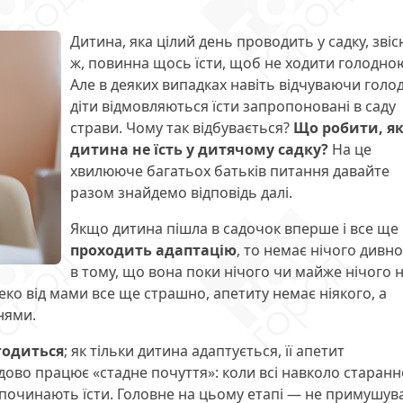
Дитина, яка цілий день проводить у садку, звіс
ж, повинна щось їсти, щоб не ходити голодно
Але в деяких випадках навіть відчуваючи голод
діти відмовляються їсти запропоновані в саду
страви. Чому так відбувається?
Що робити, я
дитина не їсть у дитячому садку?
На це
хвилююче багатьох батьків питання давайте
разом знайдемо відповідь далі.
Якщо дитина пішла в садочок вперше і все ще
проходить адаптацію
, то немає нічого дивн
в тому, що вона поки нічого чи майже нічого 
алеко від мами все ще страшно, апетиту немає ніякого, а
нями.
годиться
; як тільки дитина адаптується, її апетит
дово працює «стадне почуття»: коли всі навколо старанн
 починають їсти. Головне на цьому етапі — не примушув