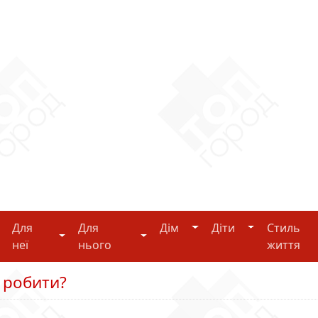
Дім
Діти
Для
Для
Дім
Діти
Стиль
i-tech
Для неї
Для нього
неї
нього
життя
о робити?