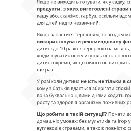
Якщо не виходить готувати, як у садку,
продукти, з яких виготовлені страви 
кашу або, скажімо, гарбуз, оскільки вдом
для дітей надто незвичний.
Якщо запастися терпінням, то згодом м
використовувати рекомендовану фах
дитині до 10 разів з перервою на місяц
«підмішувати» невелику кількість новог
дитині окремо; якщо нічого не виходить,
ще раз.
У разі коли дитина
не їсть не тільки в 
кому з батьків вдається зберігати спокій
вона буквально цілими днями ходить го
росту та здоров'я організму поживних р
Що робити в такій ситуації?
Почати до
домашніх умовах: без мультиків та ігор у
вуглеводів стравами, а також повністю с