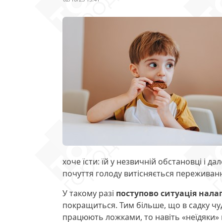
хоче їсти: їй у незвичній обстановці і д
почуття голоду витісняється переживан
У такому разі
поступово ситуація нала
покращиться. Тим більше, що в садку чу
працюють ложками, то навіть «неїдяки»