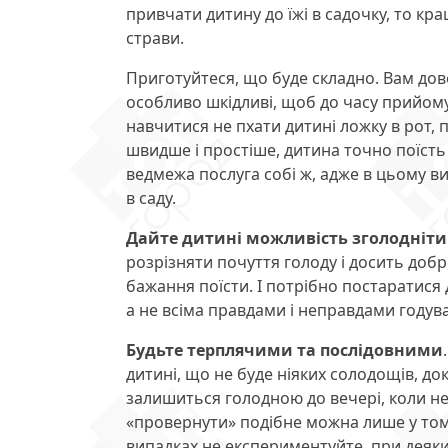
привчати дитину до їжі в садочку, то кр
страви.
Приготуйтеся, що буде складно. Вам до
особливо шкідливі, щоб до часу прийому
навчитися не пхати дитині ложку в рот, п
швидше і простіше, дитина точно поїсть і
ведмежа послуга собі ж, адже в цьому вип
в саду.
Дайте дитині можливість зголодніти
розрізняти почуття голоду і досить доб
бажання поїсти. І потрібно постаратися
а не всіма правдами і неправдами годува
Будьте терплячими та послідовними
дитині, що не буде ніяких солодощів, док
залишиться голодною до вечері, коли не з
«провернути» подібне можна лише у тому
випадках не експериментуйте, при деяк