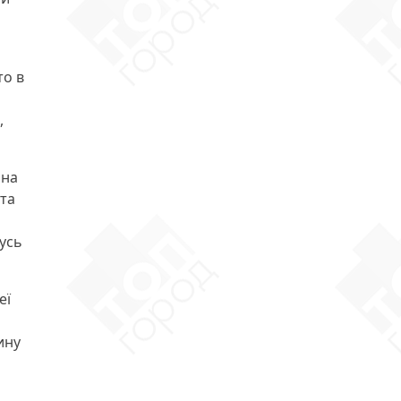
то в
,
 на
 та
кусь
еї
ину