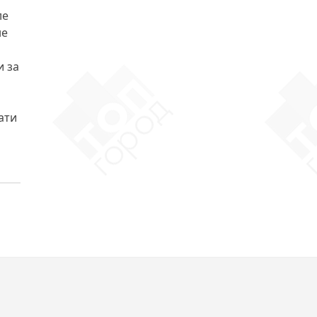
ле
не
и за
ати