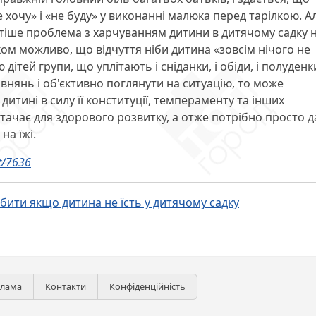
 хочу» і «не буду» у виконанні малюка перед тарілкою. А
стіше проблема з харчуванням дитини в дитячому садку 
ком можливо, що відчуття ніби дитина «зовсім нічого не
дітей групи, що уплітають і сніданки, і обіди, і полуденк
внянь і об'єктивно поглянути на ситуацію, то може
дитині в силу її конституції, темпераменту та інших
тачає для здорового розвитку, а отже потрібно просто д
на їжі.
st/7636
бити якщо дитина не їсть у дитячому садку
клама
Контакти
Конфіденційність