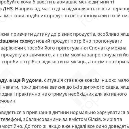
 спробуйте хоча б ввести в домашнє меню дитини
ті
в ДНЗ
. Наприклад, часто діти відмовляються їсти перлов
а їм ніколи подібних продуктів не пропонували і їхній см
ожна привчити дитину до різних продуктів, особливо як
івцями схему
: новий продукт потрібно пропонувати
ь, варіюючи способи його приготування Спочатку можна
о продукту до звичного, а потім можна запропонувати йо
 спроби потрібно відкласти на місяць, а потім повторит
саду, а ще й удома
, ситуація стає вже зовсім іншою: мало
 і чекати, поки дитина звикне до їжі з дитячого садка, як
лодна і практично не отримує необхідних для активного
ечовин.
ведеться з привчання дитини нормально харчуватися в
 телефоні, збалансованими за вмістом білків, жирів та
амостійно. До того ж, якщо вже надалі все одно доведет