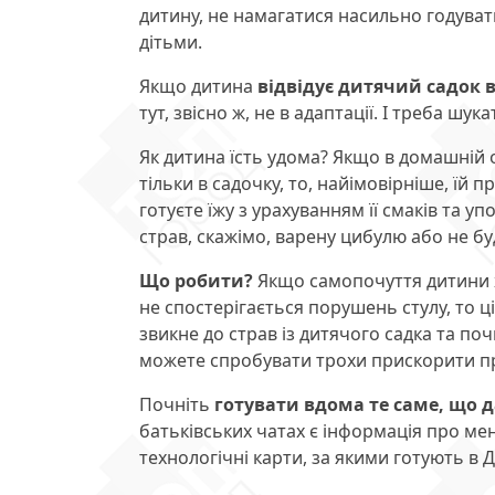
дитину, не намагатися насильно годувати 
дітьми.
Якщо дитина
відвідує дитячий садок в
тут, звісно ж, не в адаптації. І треба шу
Як дитина їсть удома? Якщо в домашній о
тільки в садочку, то, найімовірніше, їй
готуєте їжу з урахуванням її смаків та уп
страв, скажімо, варену цибулю або не бу
Що робити?
Якщо самопочуття дитини хор
не спостерігається порушень стулу, то ц
звикне до страв із дитячого садка та поч
можете спробувати трохи прискорити п
Почніть
готувати вдома те саме, що д
батьківських чатах є інформація про мен
технологічні карти, за якими готують в