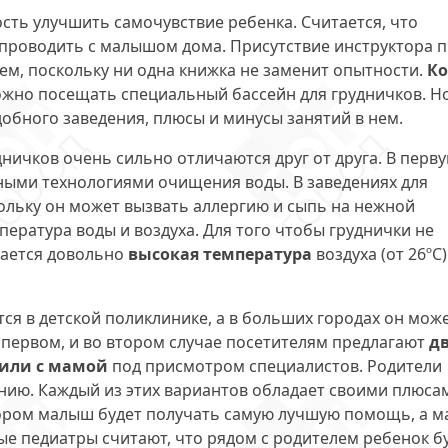
сть улучшить самочувствие ребенка. Считается, что
 проводить с малышом дома. Присутствие инструктора 
ем, поскольку ни одна книжка не заменит опытности.
Ко
жно посещать специальный бассейн для грудничков. Н
добного заведения, плюсы и минусы занятий в нем.
дничков очень сильно отличаются друг от друга. В перв
ыми технологиями очищения воды. В заведениях для
кольку он может вызвать аллергию и сыпь на нежной
пература воды и воздуха. Для того чтобы груднички не
вается довольно
высокая температура
воздуха (от 26ºС)
ся в детской поликлинике, а в больших городах он мож
 первом, и во втором случае посетителям предлагают
д
 или с мамой
под присмотром специалистов. Родители
нию. Каждый из этих вариантов обладает своими плюса
тором малыш будет получать самую лучшую помощь, а м
ые педиатры считают, что рядом с родителем ребенок б