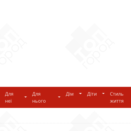
Дім
Діти
Для
Для
Дім
Діти
Стиль
i-tech
Для неї
Для нього
неї
нього
життя