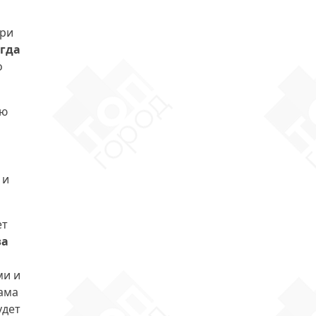
при
гда
о
ую
 и
ет
ва
ми и
ама
удет