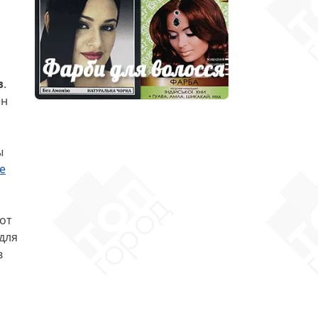
й
в
.
ен
ы
е
 от
для
в