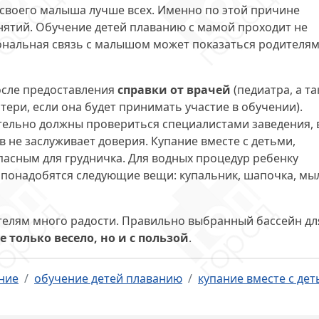
 своего малыша лучше всех. Именно по этой причине
нятий. Обучение детей плаванию с мамой проходит не
ональная связь с малышом может показаться родителя
осле предоставления
справки от врачей
(педиатра, а т
тери, если она будет принимать участие в обучении).
ательно должны провериться специалистами заведения, 
 не заслуживает доверия. Купание вместе с детьми,
пасным для грудничка. Для водных процедур ребенку
 понадобятся следующие вещи: купальник, шапочка, мы
елям много радости. Правильно выбранный бассейн дл
е только весело, но и с пользой
.
ние
обучение детей плаванию
купание вместе с де