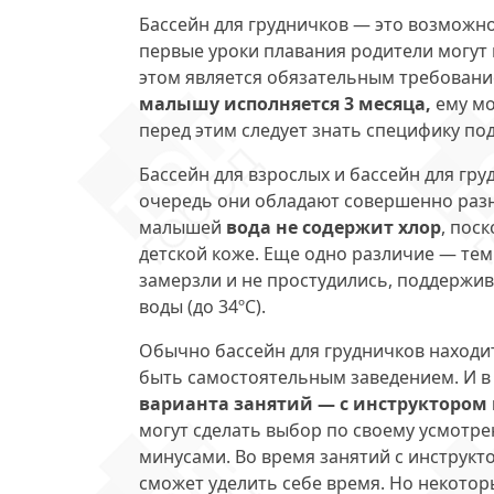
Бассейн для грудничков — это возможно
первые уроки плавания родители могут
этом является обязательным требовани
малышу исполняется 3 месяца,
ему мо
перед этим следует знать специфику по
Бассейн для взрослых и бассейн для гру
очередь они обладают совершенно разн
малышей
вода не содержит хлор
, пос
детской коже. Еще одно различие — тем
замерзли и не простудились, поддержи
воды (до 34ºС).
Обычно бассейн для грудничков находит
быть самостоятельным заведением. И в
варианта занятий — с инструктором
могут сделать выбор по своему усмотре
минусами. Во время занятий с инструк
сможет уделить себе время. Но некотор