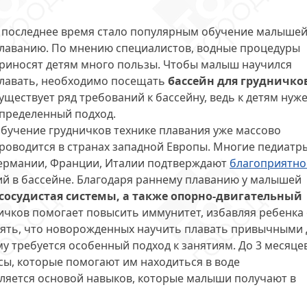
 последнее время стало популярным обучение малыше
лаванию. По мнению специалистов, водные процедуры
риносят детям много пользы. Чтобы малыш научился
лавать, необходимо посещать
бассейн для грудничко
уществует ряд требований к бассейну, ведь к детям нуж
пределенный подход.
бучение грудничков технике плавания уже массово
роводится в странах западной Европы. Многие педиатр
ермании, Франции, Италии подтверждают
благоприятно
ий в бассейне. Благодаря раннему плаванию у малышей
сосудистая системы, а также опорно-двигательный
дничков помогает повысить иммунитет, избавляя ребенка
онять, что новорожденных научить плавать привычными 
 требуется особенный подход к занятиям. До 3 месяце
сы, которые помогают им находиться в воде
ляется основой навыков, которые малыши получают в