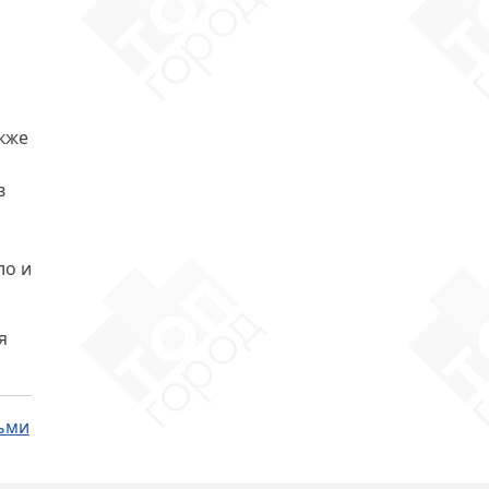
м
акже
в
ло и
я
тьми