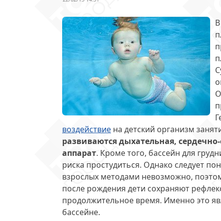
В
п
п
п
С
о
О
п
Г
воздействие
на детский организм занят
развиваются дыхательная, сердечно-
аппарат
. Кроме того, бассейн для гру
риска простудиться. Однако следует п
взрослых методами невозможно, поэтому
после рождения дети сохраняют рефлек
продолжительное время. Именно это яв
бассейне.