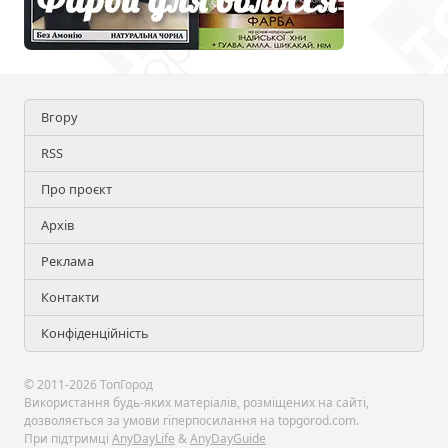
Вгору
RSS
Про проєкт
Архів
Реклама
Контакти
Конфіденційність
© 2011-2026 ТопГород
Використання будь-яких матеріалів, розміщених на сайті,
дозволяється за умови гіперпосилання на topgorod.com.
При підтримці
AnyDayLife
&
AnyDayGuide