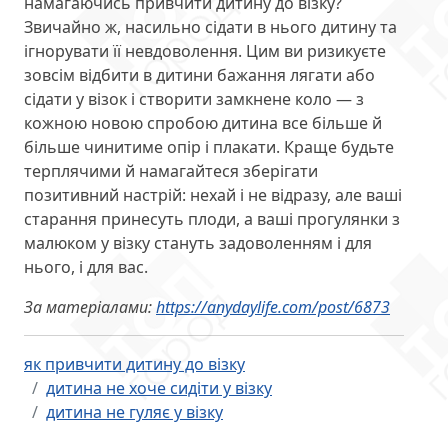
намагаючись привчити дитину до візку?
Звичайно ж, насильно сідати в нього дитину та
ігнорувати її невдоволення. Цим ви ризикуєте
зовсім відбити в дитини бажання лягати або
сідати у візок і створити замкнене коло — з
кожною новою спробою дитина все більше й
більше чинитиме опір і плакати. Краще будьте
терплячими й намагайтеся зберігати
позитивний настрій: нехай і не відразу, але ваші
старання принесуть плоди, а ваші прогулянки з
малюком у візку стануть задоволенням і для
нього, і для вас.
За матеріалами:
https://anydaylife.com/post/6873
як привчити дитину до візку
дитина не хоче сидіти у візку
дитина не гуляє у візку