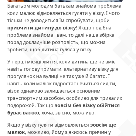
Багатьом молодим батькам знайома проблема,
коли малюк відмовляється гуляти у візку. І чого
тільки не доводиться їм спробувати, щоби
привчити дитину до візку
! Якщо подібна
проблема знайома і вам, то далі наша збірка
порад докладніше розповість, що можна
зробити, щоб дитина гуляла у візку.
У перші місяці життя, коли дитина ще не вміє
навіть голову тримати, альтернативу візку для
прогулянок на вулиці не так уже й багато. І
навіть коли малюк підростає і вчиться сидіти,
візок однаково залишається основним
транспортним засобом, особливо для тривалих
подорожей. Так що
зовсім без візку обійтися
буває важко
, хоча, звісно, можливо.
Якщо у візку гуляти відмовляється
зовсім ще
малюк
, можливо, йому з якихось причин у