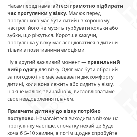
Насамперед намагайтеся
грамотно підбирати
час прогулянки у візку
. Малюк перед
прогулянкою має бути ситий і в хорошому
настрої, його не мусять турбувати кольки або
зубки, що ріжуться. Коротше кажучи,
прогулянка у візку має асоціюватися в дитини
тільки з позитивними емоціями.
Ну а другий важливий момент —
правильний
вибір одягу
для візку. Одяг має бути обраний
за погодою і не має завдавати дискомфорту
дитині, коли вона лежить або сидить у візку,
інакше малюк, звичайно ж, висловлюватиме
своє невдоволення плачем.
Привчати дитину до візку потрібно
поступово
. Намагайтеся виходити з візком на
прогулянку частіше, спочатку нехай це буде
хоча б 5–10 хвилин, а потім щодня спробуйте