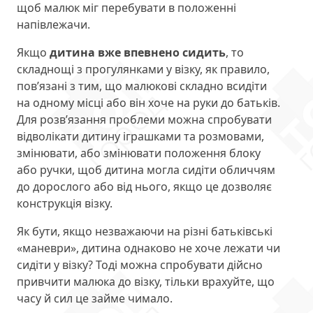
щоб малюк міг перебувати в положенні
напівлежачи.
Якщо
дитина вже впевнено сидить
, то
складнощі з прогулянками у візку, як правило,
пов’язані з тим, що малюкові складно всидіти
на одному місці або він хоче на руки до батьків.
Для розв’язання проблеми можна спробувати
відволікати дитину іграшками та розмовами,
змінювати, або змінювати положення блоку
або ручки, щоб дитина могла сидіти обличчям
до дорослого або від нього, якщо це дозволяє
конструкція візку.
Як бути, якщо незважаючи на різні батьківські
«маневри», дитина однаково не хоче лежати чи
сидіти у візку? Тоді можна спробувати дійсно
привчити малюка до візку, тільки врахуйте, що
часу й сил це займе чимало.