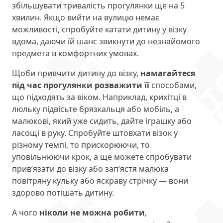
збільшувати тривалість прогулянки ще на 5
хвилин. Якщо вийти на вулицю немає
можливості, спробуйте катати дитину у візку
вдома, даючи їй шанс звикнути до незнайомого
предмета в комфортних умовах.
Щоби привчити дитину до візку,
намагайтеся
під час прогулянки розважити її
способами,
що підходять за віком. Наприклад, крихітці в
люльку підвісьте брязкальця або мобіль, а
малюкові, який уже сидить, дайте іграшку або
ласощі в руку. Спробуйте штовхати візок у
різному темпі, то прискорюючи, то
уповільнюючи крок, а ще можете спробувати
прив’язати до візку або зап’ястя малюка
повітряну кульку або яскраву стрічку — вони
здорово потішать дитину.
А чого
ніколи не можна робити
,