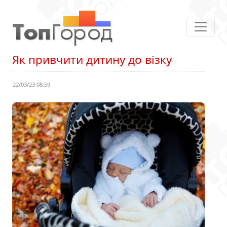
Як привчити дитину до візку
22/03/23 08:59