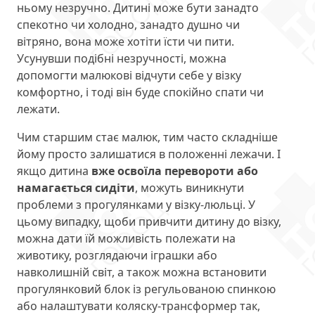
ньому незручно. Дитині може бути занадто
спекотно чи холодно, занадто душно чи
вітряно, вона може хотіти їсти чи пити.
Усунувши подібні незручності, можна
допомогти малюкові відчути себе у візку
комфортно, і тоді він буде спокійно спати чи
лежати.
Чим старшим стає малюк, тим часто складніше
йому просто залишатися в положенні лежачи. І
якщо дитина
вже освоїла перевороти або
намагається сидіти
, можуть виникнути
проблеми з прогулянками у візку-люльці. У
цьому випадку, щоби привчити дитину до візку,
можна дати їй можливість полежати на
животику, розглядаючи іграшки або
навколишній світ, а також можна встановити
прогулянковий блок із регульованою спинкою
або налаштувати коляску-трансформер так,