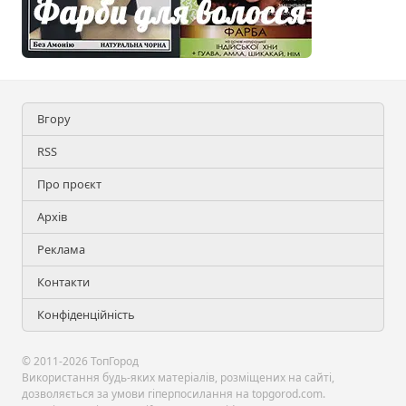
Вгору
RSS
Про проєкт
Архів
Реклама
Контакти
Конфіденційність
© 2011-2026 ТопГород
Використання будь-яких матеріалів, розміщених на сайті,
дозволяється за умови гіперпосилання на topgorod.com.