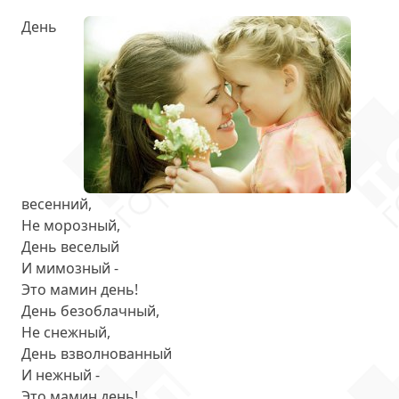
День
весенний,
Не морозный,
День веселый
И мимозный -
Это мамин день!
День безоблачный,
Не снежный,
День взволнованный
И нежный -
Это мамин день!