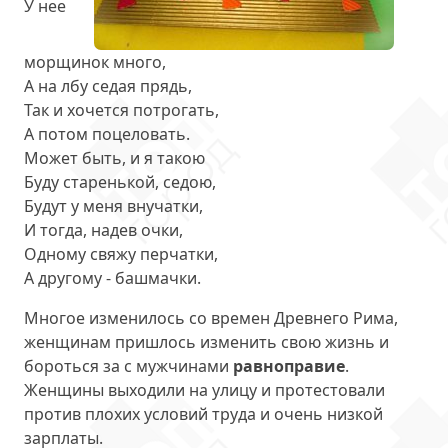
У нее
морщинок много,
А на лбу седая прядь,
Так и хочется потрогать,
А потом поцеловать.
Может быть, и я такою
Буду старенькой, седою,
Будут у меня внучатки,
И тогда, надев очки,
Одному свяжу перчатки,
А другому - башмачки.
Многое изменилось со времен Древнего Рима,
женщинам пришлось изменить свою жизнь и
бороться за с мужчинами
равноправие
.
Женщины выходили на улицу и протестовали
против плохих условий труда и очень низкой
зарплаты.