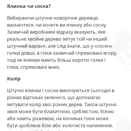
Ялинка чи сосна?
Вибираючи штучне новорічне деревце,
визначтеся, чи хочете ви ялинку або сосну.
Зазвичай виробники відразу вказують, яке
реальне хвойне дерево імітує той чи інший
штучний варіант, але слід знати, що у «сосен»
голки довші, а гілки зазвичай спрямовані вгору,
тоді як ялинки мають більш короткі голки і
гілки, спрямовані вниз.
Колір
Штучні ялинки і сосни виконуються сьогодні в
різних відтінках зеленого, що допомагає
імітувати колір хвої різних дерев. Також штучна
хвоя може бути блакитною, сріблястою, білою
або навіть рожевою, на кінчиках гілок може
бути зроблене біле або золотисте напилення,