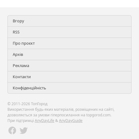
Вгору
RSS
Про проєкт
Архів
Реклама
Контакти
Конфіденційність
© 2011-2026 ТопГород
Використання будь-яких матеріалів, розміщених на сайті,
дозволяється за умови гіперпосилання на topgorod.com.
При підтримці
AnyDayLife
&
AnyDayGuide