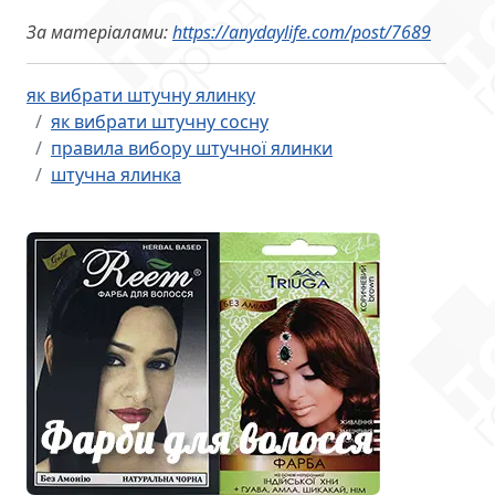
За матеріалами:
https://anydaylife.com/post/7689
як вибрати штучну ялинку
як вибрати штучну сосну
правила вибору штучної ялинки
штучна ялинка