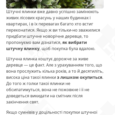
Штучні ялинки вже давно успішно замінюють
живих лісових красунь у наших будинках і
квартирах, і в їх перевагах багато хто встиг
переконатися. Якщо ж ви тільки-но зважилися
придбати штучне новорічне деревце, то
пропонуємо вам дізнатися,
як вибрати
штучну ялинку
, щоб покупка була вдалою.
Штучна ялинка коштує дорожче за живе
деревце — це факт. Але з урахуванням того, що
вона прослужить кілька років, а то й десятиліть,
висока ціна такої ялинки
з лишком окупиться
.
До того ж голки такої ялинки не
обсипатимуться, вона не пожовкне і її не
доведеться викидати на смітник після
закінчення свят.
Якщо сумнівів у доцільності покупки штучної