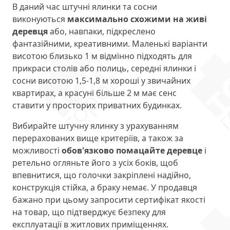
В даний час штучні ялинки та сосни
виконуються
максимально схожими на живі
деревця
або, навпаки, підкреслено
фантазійними, креативними. Маленькі варіанти
висотою близько 1 м відмінно підходять для
прикраси столів або полиць, середні ялинки і
сосни висотою 1,5-1,8 м хороші у звичайних
квартирах, а красуні більше 2 м має сенс
ставити у просторих приватних будинках.
Вибирайте штучну ялинку з урахуванням
перерахованих вище критеріїв, а також за
можливості
обов'язково помацайте деревце
і
ретельно огляньте його з усіх боків, щоб
впевнитися, що голочки закріплені надійно,
конструкція стійка, а браку немає. У продавця
бажано при цьому запросити сертифікат якості
на товар, що підтверджує безпеку для
експлуатації в житлових приміщеннях.