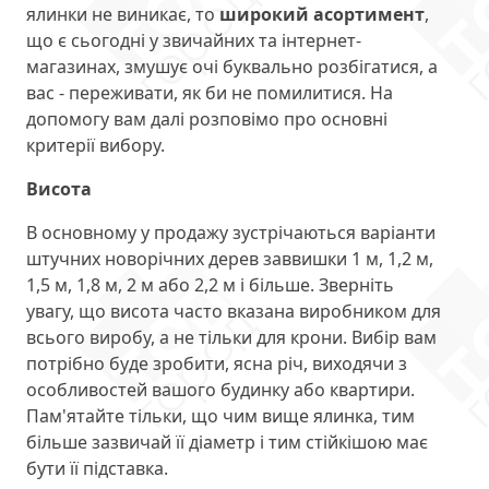
ялинки не виникає, то
широкий асортимент
,
що є сьогодні у звичайних та інтернет-
магазинах, змушує очі буквально розбігатися, а
вас - переживати, як би не помилитися. На
допомогу вам далі розповімо про основні
критерії вибору.
Висота
В основному у продажу зустрічаються варіанти
штучних новорічних дерев заввишки 1 м, 1,2 м,
1,5 м, 1,8 м, 2 м або 2,2 м і більше. Зверніть
увагу, що висота часто вказана виробником для
всього виробу, а не тільки для крони. Вибір вам
потрібно буде зробити, ясна річ, виходячи з
особливостей вашого будинку або квартири.
Пам'ятайте тільки, що чим вище ялинка, тим
більше зазвичай її діаметр і тим стійкішою має
бути її підставка.