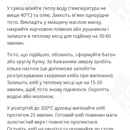
У суміш влийте теплу воду (температура не
вище 40°С) та олію. Замісіть м'яке однорідне
тісто. Викладіть у змащену маслом миску,
накрийте харчовою плівкою або рушником і
залиште в теплому місці для підйому на 30-60
хвилин.
Тісто, що підійшло, обомніть, сформуйте батон
або круглу булку. За бажанням зверху зробіть
кілька насічок (це допоможе запобігти
розтріскуванню скоринки хліба при випіканні).
Залишіть хліб у теплому місці ще на 15-20
хвилин, щоб тісто знову піднялося. Окропіть
водою або молоком.
У розігрітій до 200°С духовці випікайте хліб
протягом 25 хвилин. Готовий хліб повинен мати
золотистий верх і повністю пропектися.
Остудіть хліб на решітці та подавайте до столу.