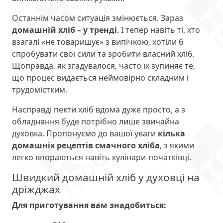
Останнім часом ситуація змінюється. Зараз
домашній хліб – у тренді
. І тепер навіть ті, хто
взагалі «не товаришує» з випічкою, хотіли б
спробувати свої сили та зробити власний хліб.
Щоправда, як згадувалося, часто їх зупиняє те,
що процес видається неймовірно складним і
трудомістким.
Насправді пекти хліб вдома дуже просто, а з
обладнання буде потрібно лише звичайна
духовка. Пропонуємо до вашої уваги
кілька
домашніх рецептів смачного хліба
, з якими
легко впораються навіть кулінари-початківці.
Швидкий домашній хліб у духовці на
дріжджах
Для приготування вам знадобиться: