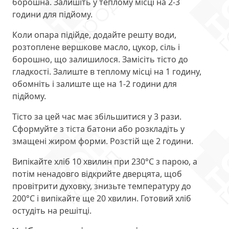
борошна. Залишіть у теплому місці на 2-3
години для підйому.
Коли опара підійде, додайте решту води,
розтоплене вершкове масло, цукор, сіль і
борошно, що залишилося. Замісіть тісто до
гладкості. Залиште в теплому місці на 1 годину,
обомніть і залиште ще на 1-2 години для
підйому.
Тісто за цей час має збільшитися у 3 рази.
Сформуйте з тіста батони або розкладіть у
змащені жиром форми. Розстій ще 2 години.
Випікайте хліб 10 хвилин при 230°С з парою, а
потім ненадовго відкрийте дверцята, щоб
провітрити духовку, знизьте температуру до
200°С і випікайте ще 20 хвилин. Готовий хліб
остудіть на решітці.