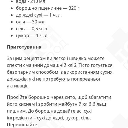
вода - 210 мл
борошно пшеничне — 320 г
дріжджі сухі — 1 ч. л.
олія — 30 мл
сіль — 0,5 ч. л.
цукор — 1 ч. л.
Приготування
За цим рецептом ви легко і швидко можете
спекти смачний домашній хліб. Тісто готується
безопарним способом із використанням сухих
дріжджів, які не потребують попередньої
активації.
Просійте борошно через сито, щоб збагатити
його киснем і зробити майбутній хліб більш
пишним. До борошна додайте всі сухі
інгредієнти – сухі дріжджі, цукор, сіль.
Перемішайте.