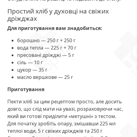
Простий хліб у духовці на свіжих
дріжджах
Для приготування вам знадобиться:
борошно — 250 г + 250 г
вода тепла — 225 г + 70 г
пресовані дріжджі — 5 г
сіль — 10 г
цукор — 35 г
масло вершкове — 25 г
Приготування
Пекти хліб за цим рецептом просто, але досить
довго, що слід мати на увазі, розраховуючи час,
який ви готові приділити «метушні» з тестом.
Для початку зробіть опару, змішавши 225 мл
теплої води, 5 г свіжих дріжджів та 250 г