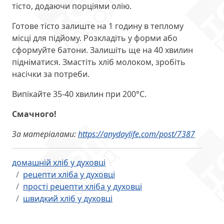
тісто, додаючи порціями олію.
Готове тісто залиште на 1 годину в теплому
місці для підйому. Розкладіть у форми або
сформуйте батони. Залишіть ще на 40 хвилин
підніматися. Змастіть хліб молоком, зробіть
насічки за потреби.
Випікайте 35-40 хвилин при 200°С.
Смачного!
За матеріалами:
https://anydaylife.com/post/7387
домашній хліб у духовці
рецепти хліба у духовці
прості рецепти хліба у духовці
швидкий хліб у духовці