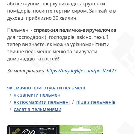
або кетчупом, зверху викладіть кружечки
помідорів, посипте тертим сиром. Запікайте в
духовці приблизно 30 хвилин.
Пельмені -
справжня паличка-виручалочка
для господарок (і господарів, звісно, теж). І
тепер ви знаєте, як можна урізноманітнити
звичне пельменне меню та здивувати
домочадців та гостей!
За матеріалами:
https://anydaylife.com/post/7427
як смачно приготувати пельмені
як запекти пельмені
як посмажити пельмені
піца з пельменів
салат з пельменями