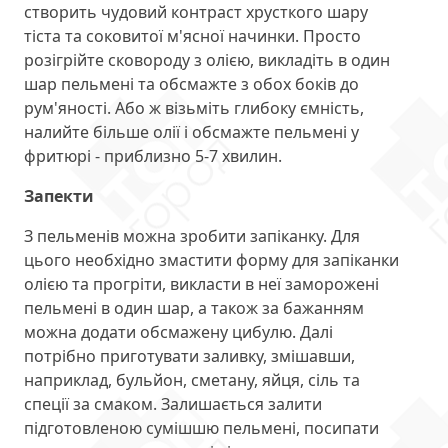
створить чудовий контраст хрусткого шару
тіста та соковитої м'ясної начинки. Просто
розігрійте сковороду з олією, викладіть в один
шар пельмені та обсмажте з обох боків до
рум'яності. Або ж візьміть глибоку ємність,
налийте більше олії і обсмажте пельмені у
фритюрі - приблизно 5-7 хвилин.
Запекти
З пельменів можна зробити запіканку. Для
цього необхідно змастити форму для запіканки
олією та прогріти, викласти в неї заморожені
пельмені в один шар, а також за бажанням
можна додати обсмажену цибулю. Далі
потрібно приготувати заливку, змішавши,
наприклад, бульйон, сметану, яйця, сіль та
спеції за смаком. Залишається залити
підготовленою сумішшю пельмені, посипати