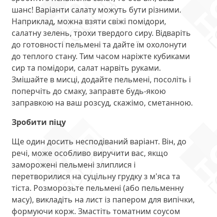
шанс! Варіанти салату можуть бути різними.
Наприклад, можна взяти свіжі помідори,
салатну зелень, трохи твердого сиру. Відваріть
до готовності пельмені та дайте їм охолонути
до теплого стану. Тим часом наріжте кубиками
сир та помідори, салат нарвіть руками.
Змішайте в мисці, додайте пельмені, посоліть і
поперчіть до смаку, заправте будь-якою
заправкою на ваш розсуд, скажімо, сметанною.
Зробити піцу
Ще один досить несподіваний варіант. Він, до
речі, може особливо виручити вас, якщо
заморожені пельмені злиплися і
перетворилися на суцільну грудку з м'яса та
тіста. Розморозьте пельмені (або пельменну
масу), викладіть на лист із папером для випічки,
формуючи корж. Змастіть томатним соусом