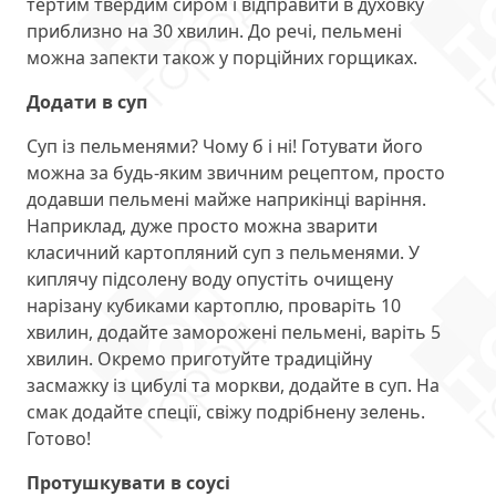
тертим твердим сиром і відправити в духовку
приблизно на 30 хвилин. До речі, пельмені
можна запекти також у порційних горщиках.
Додати в суп
Суп із пельменями? Чому б і ні! Готувати його
можна за будь-яким звичним рецептом, просто
додавши пельмені майже наприкінці варіння.
Наприклад, дуже просто можна зварити
класичний картопляний суп з пельменями. У
киплячу підсолену воду опустіть очищену
нарізану кубиками картоплю, проваріть 10
хвилин, додайте заморожені пельмені, варіть 5
хвилин. Окремо приготуйте традиційну
засмажку із цибулі та моркви, додайте в суп. На
смак додайте спеції, свіжу подрібнену зелень.
Готово!
Протушкувати в соусі