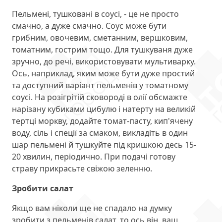
Пельмені, тушковані в соусі, - це не просто
смачно, а дуже смачно. Соус може бути
грибним, овочевим, сметанним, вершковим,
томатним, гострим тощо. Для тушкуваня дуже
зручно, до речі, використовувати мультиварку.
Ось, наприклад, яким може бути дуже простий
та доступний варіант пельменів у томатному
соусі. На розігрітій сковороді в олії обсмажте
нарізану кубиками цибулю і натерту на великій
тертці моркву, додайте томат-пасту, кип'ячену
воду, сіль і спеції за смаком, викладіть в один
шар пельмені й тушкуйте під кришкою десь 15-
20 хвилин, періодично. При подачі готову
страву прикрасьте свіжою зеленню.
Зробити салат
Якщо вам ніколи ще не спадало на думку
зробити з пельменів салат, то ось він, ваш