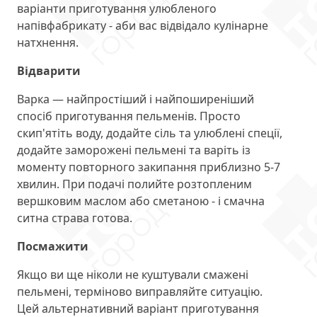
варіанти приготування улюбленого
напівфабрикату - аби вас відвідало кулінарне
натхнення.
Відварити
Варка — найпростіший і найпоширеніший
спосіб приготування пельменів. Просто
скип'ятіть воду, додайте сіль та улюблені спеції,
додайте заморожені пельмені та варіть із
моменту повторного закипання приблизно 5-7
хвилин. При подачі полийте розтопленим
вершковим маслом або сметаною - і смачна
ситна страва готова.
Посмажити
Якщо ви ще ніколи не куштували смажені
пельмені, терміново виправляйте ситуацію.
Цей альтернативний варіант приготування