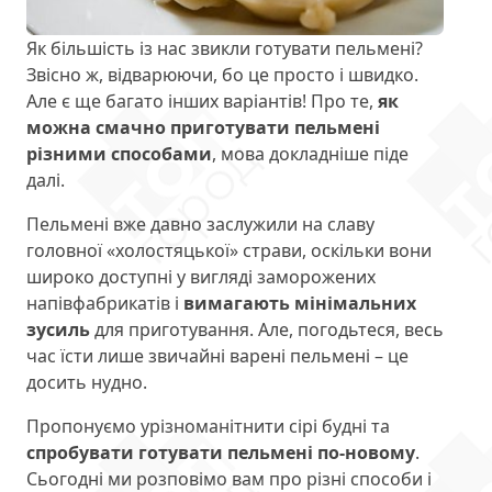
Як більшість із нас звикли готувати пельмені?
Звісно ж, відварюючи, бо це просто і швидко.
Але є ще багато інших варіантів! Про те,
як
можна смачно приготувати пельмені
різними способами
, мова докладніше піде
далі.
Пельмені вже давно заслужили на славу
головної «холостяцької» страви, оскільки вони
широко доступні у вигляді заморожених
напівфабрикатів і
вимагають мінімальних
зусиль
для приготування. Але, погодьтеся, весь
час їсти лише звичайні варені пельмені – це
досить нудно.
Пропонуємо урізноманітнити сірі будні та
спробувати готувати пельмені по-новому
.
Сьогодні ми розповімо вам про різні способи і