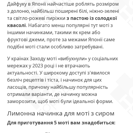
Дайфуку в Японії найчастіше роблять розміром
з долоню, найбільш поширені білі, ніжно-зелені
та світло-рожеві пиріжки
з пастою із солодкої
квасолі
. Набагато менш популярні тут моті з
іншими начинками, такими як крем або
фруктові джеми, проте за межами Японії саме
подібні моті стали особливо затребувані.
У країнах Заходу моті «вибухнули» у соціальних
мережах у 2023 році і не втрачають
актуальності. У широкому доступі з'явилося
безліч рецептів і тіста, і начинок для цих
ласощів, причому найбільшу популярність
отримали варіанти, де начинку можна
заморозити, щоб моті були ідеальної форми.
Лимонна начинка для моті з сиром
Для приготування 5 моті вам знадобиться: