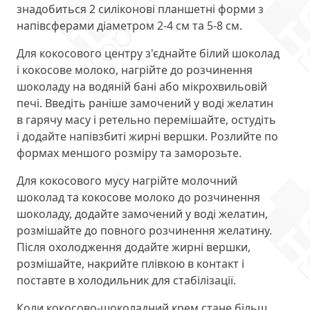
знадобиться 2 силіконові планшетні форми з
напівсферами діаметром 2-4 см та 5-8 см.
Для кокосового центру з'єднайте білий шоколад
і кокосове молоко, нагрійте до розчинення
шоколаду на водяній бані або мікрохвильовій
печі. Введіть раніше замочений у воді желатин
в гарячу масу і ретельно перемішайте, остудіть
і додайте напівзбиті жирні вершки. Розлийте по
формах меншого розміру та заморозьте.
Для кокосового мусу нагрійте молочний
шоколад та кокосове молоко до розчинення
шоколаду, додайте замочений у воді желатин,
розмішайте до повного розчинення желатину.
Після охолодження додайте жирні вершки,
розмішайте, накрийте плівкою в контакт і
поставте в холодильник для стабілізації.
Коли кокосово-шоколадний крем стане більш