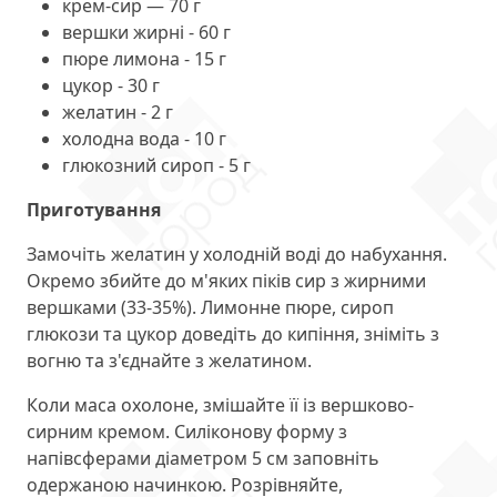
крем-сир — 70 г
вершки жирні - 60 г
пюре лимона - 15 г
цукор - 30 г
желатин - 2 г
холодна вода - 10 г
глюкозний сироп - 5 г
Приготування
Замочіть желатин у холодній воді до набухання.
Окремо збийте до м'яких піків сир з жирними
вершками (33-35%). Лимонне пюре, сироп
глюкози та цукор доведіть до кипіння, зніміть з
вогню та з'єднайте з желатином.
Коли маса охолоне, змішайте її із вершково-
сирним кремом. Силіконову форму з
напівсферами діаметром 5 см заповніть
одержаною начинкою. Розрівняйте,