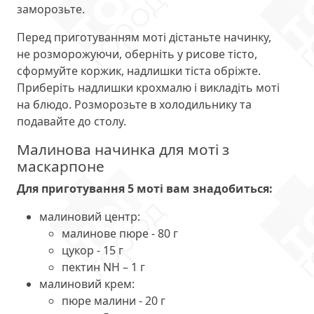
заморозьте.
Перед приготуванням моті дістаньте начинку,
не розморожуючи, оберніть у рисове тісто,
сформуйте коржик, надлишки тіста обріжте.
Приберіть надлишки крохмалю і викладіть моті
на блюдо. Розморозьте в холодильнику та
подавайте до столу.
Малинова начинка для моті з
маскарпоне
Для приготування 5 моті вам знадобиться:
малиновий центр:
малинове пюре - 80 г
цукор - 15 г
пектин NH – 1 г
малиновий крем:
пюре малини - 20 г