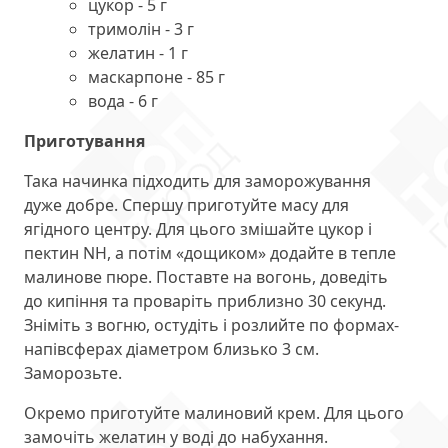
цукор - 5 г
тримолін - 3 г
желатин - 1 г
маскарпоне - 85 г
вода - 6 г
Приготування
Така начинка підходить для заморожування
дуже добре. Спершу приготуйте масу для
ягідного центру. Для цього змішайте цукор і
пектин NH, а потім «дощиком» додайте в тепле
малинове пюре. Поставте на вогонь, доведіть
до кипіння та проваріть приблизно 30 секунд.
Зніміть з вогню, остудіть і розлийте по формах-
напівсферах діаметром близько 3 см.
Заморозьте.
Окремо приготуйте малиновий крем. Для цього
замочіть желатин у воді до набухання.