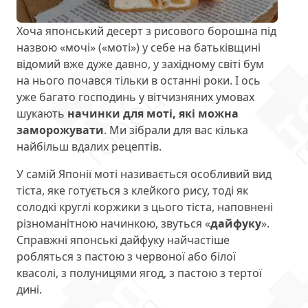
Хоча японський десерт з рисового борошна під
назвою «мочі» («моті») у себе на батьківщині
відомий вже дуже давно, у західному світі бум
на нього почався тільки в останні роки. І ось
уже багато господинь у вітчизняних умовах
шукають
начинки для моті, які можна
заморожувати
. Ми зібрали для вас кілька
найбільш вдалих рецептів.
У самій Японії моті називається особливий вид
тіста, яке готується з клейкого рису, тоді як
солодкі круглі коржики з цього тіста, наповнені
різноманітною начинкою, звуться «
дайфуку
».
Справжні японські дайфуку найчастіше
робляться з пастою з червоної або білої
квасолі, з полуницями ягод, з пастою з тертої
дині.