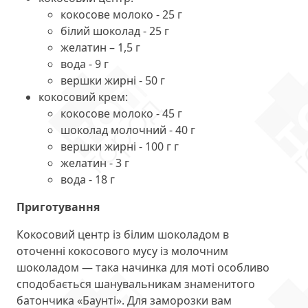
кокосове молоко - 25 г
білий шоколад - 25 г
желатин – 1,5 г
вода - 9 г
вершки жирні - 50 г
кокосовий крем:
кокосове молоко - 45 г
шоколад молочний - 40 г
вершки жирні - 100 г г
желатин - 3 г
вода - 18 г
Приготування
Кокосовий центр із білим шоколадом в
оточенні кокосового мусу із молочним
шоколадом — така начинка для моті особливо
сподобається шанувальникам знаменитого
батончика «Баунті». Для заморозки вам