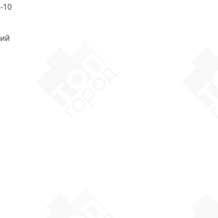
-10
вий