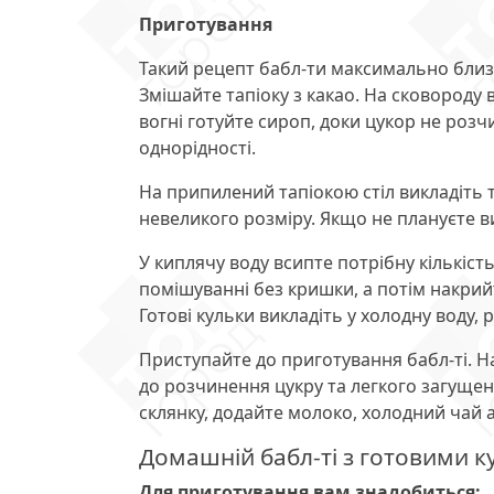
Приготування
Такий рецепт бабл-ти максимально близь
Змішайте тапіоку з какао. На сковороду 
вогні готуйте сироп, доки цукор не розч
однорідності.
На припилений тапіокою стіл викладіть ті
невеликого розміру. Якщо не плануєте в
У киплячу воду всипте потрібну кількіст
помішуванні без кришки, а потім накрий
Готові кульки викладіть у холодну воду,
Приступайте до приготування бабл-ті. Н
до розчинення цукру та легкого загущен
склянку, додайте молоко, холодний чай аб
Домашній бабл-ті з готовими 
Для приготування вам знадобиться: