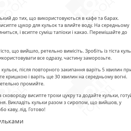
кий до тих, що використовуються в кафе та барах.
висипте цукор для кульок та влийте воду. На середньому
иниться, і всипте суміш тапіоки і какао. Перемішайте до
сто, що вийшло, ретельно вимісіть. Зробіть із тіста кул
икористовувати все одразу, частину заморозьте.
ь кульок, після повторного закипання варіть 5 хвилин пр
те кришкою і варіть ще 30 хвилин на середньому вогні.
 ретельно промийте.
а сковороду висипте трохи цукру та додайте кульки, готу
ня. Викладіть кульки разом з сиропом, що вийшов, у
о каву, лід. Готово!
кульками