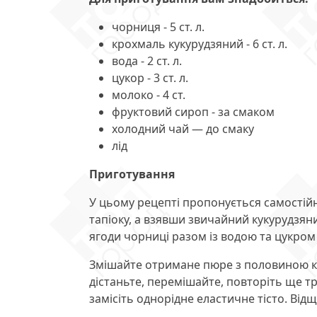
чорниця - 5 ст. л.
крохмаль кукурудзяний - 6 ст. л.
вода - 2 ст. л.
цукор - 3 ст. л.
молоко - 4 ст.
фруктовий сироп - за смаком
холодний чай — до смаку
лід
Приготування
У цьому рецепті пропонується самостійн
тапіоку, а взявши звичайний кукурудзян
ягоди чорниці разом із водою та цукром 
Змішайте отримане пюре з половиною кро
дістаньте, перемішайте, повторіть ще тр
замісіть однорідне еластичне тісто. Від