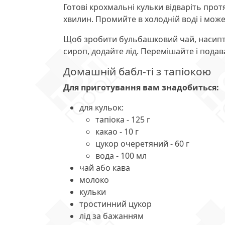
Готові крохмальні кульки відваріть протя
хвилин. Промийте в холодній воді і може
Щоб зробити бульбашковий чай, насипте в
сироп, додайте лід. Перемішайте і пода
Домашній бабл-ті з тапіокою
Для приготування вам знадобиться:
для кульок:
тапіока - 125 г
какао - 10 г
цукор очеретяний - 60 г
вода - 100 мл
чай або кава
молоко
кульки
тростинний цукор
лід за бажанням