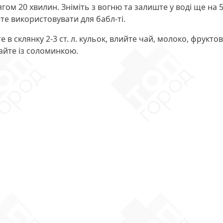
гом 20 хвилин. Зніміть з вогню та залиште у воді ще на 5
те використовувати для бабл-ті.
 склянку 2-3 ст. л. кульок, влийте чай, молоко, фрукто
вайте із соломинкою.