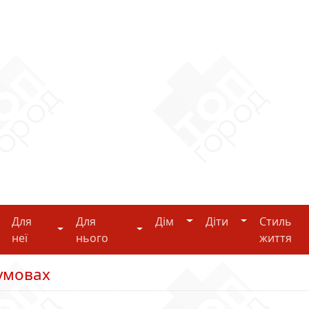
Дім
Діти
Для
Для
Дім
Діти
Стиль
i-tech
Для неї
Для нього
неї
нього
життя
 умовах