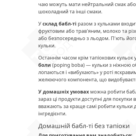
чаю можуть мати нейтральний смак або 
шоколадний та інші смаки.
У
склад бабл-ті
разом з кульками входит
фруктовим або трав'яним, молоко та різ
або безпосередньо з льодом. П'ють йог
кульки.
Останнім часом крім тапіокових кульок 
боли
(poping boba) — кульки з ніжною о
лопаються і «вибухають» у роті яскрави
желюючого компонента, що видобуваєтьс
У домашніх умовах
можна робити бабл-
зараз ці продукти доступні для покупки 
вважають за краще самі робити кульки д
інгредієнти.
Домашній бабл-ті без тапіоки
Для приготування вам знадобиться: