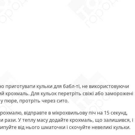
о приготувати кульки для бабл-ті, не використовуючи
ий крохмаль. Для кульок перетріть свіжі або заморожені
у пюре, протріть через сито.
хмалю, відправте в мікрохвильову піч на 15 секунд,
и рази. У теплу масу додайте крохмаль, що залишився, і
щипуйте від нього шматочки і скочуйте невеликі кульки.