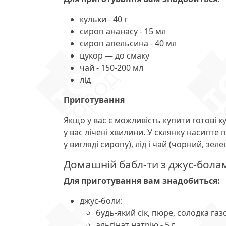
кульки - 40 г
сироп ананасу - 15 мл
сироп апельсина - 40 мл
цукор — до смаку
чай - 150-200 мл
лід
Приготування
Якщо у вас є можливість купити готові 
у вас лічені хвилини. У склянку насипте
у вигляді сиропу), лід і чай (чорний, зе
Домашній бабл-ти з джус-бола
Для приготування вам знадобиться:
джус-боли:
будь-який сік, пюре, солодка га
альгінат натрію - 5 г