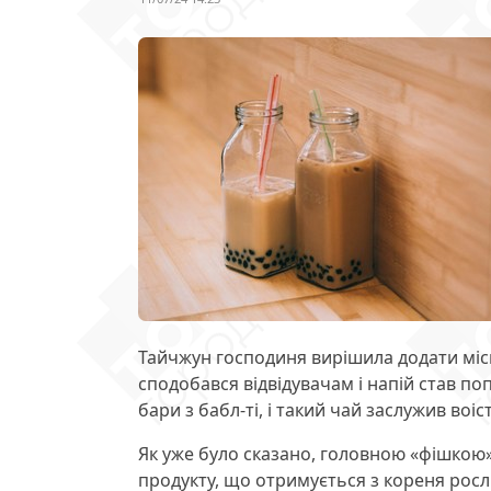
Тайчжун господиня вирішила додати міс
сподобався відвідувачам і напій став поп
бари з бабл-ті, і такий чай заслужив воіс
Як уже було сказано, головною «фішкою»
продукту, що отримується з кореня росли