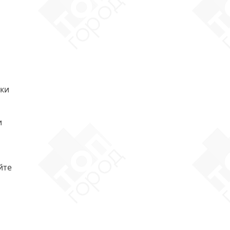
ьки
и
йте