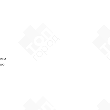
име
ано