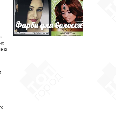
в.
о, і
шніх
х
я
го