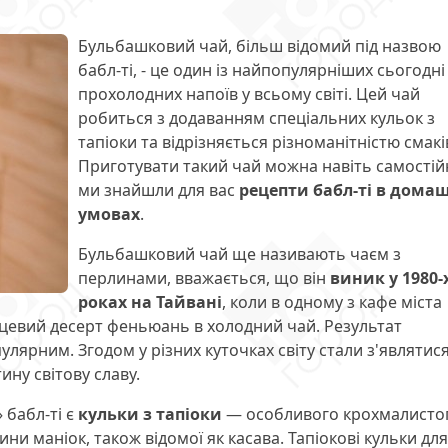
Бульбашковий чай, більш відомий під назвою
бабл-ті, - це один із найпопулярніших сьогодні
прохолодних напоїв у всьому світі. Цей чай
робиться з додаванням спеціальних кульок з
тапіоки та відрізняється різноманітністю смакі
Приготувати такий чай можна навіть самостійн
ми знайшли для вас
рецепти бабл-ті в дома
умовах
.
Бульбашковий чай ще називають чаєм з
перлинами, вважається, що він
виник у 1980-
роках на Тайвані
, коли в одному з кафе міста
цевий десерт феньюань в холодний чай. Результат
улярним. Згодом у різних куточках світу стали з'являтис
тину світову славу.
 бабл-ті є
кульки з тапіоки
— особливого крохмалисто
ни маніок, також відомої як касава. Тапіокові кульки для