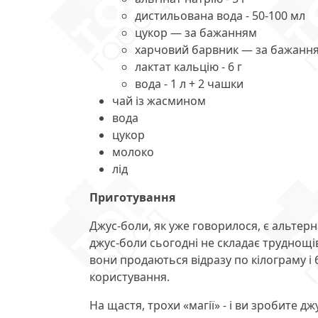
дистильована вода - 50-100 мл
цукор — за бажанням
харчовий барвник — за бажанн
лактат кальцію - 6 г
вода - 1 л + 2 чашки
чай із жасмином
вода
цукор
молоко
лід
Приготування
Джус-боли, як уже говорилося, є альтер
джус-боли сьогодні не складає труднощ
вони продаються відразу по кілограму і
користування.
На щастя, трохи «магії» - і ви зробите 