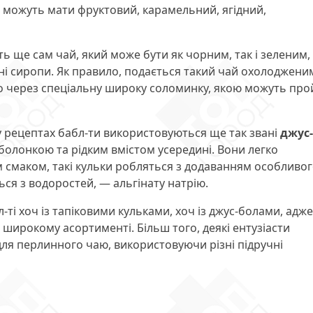
можуть мати фруктовий, карамельний, ягідний,
ь ще сам чай, який може бути як чорним, так і зеленим,
ні сиропи. Як правило, подається такий чай охолоджени
о через спеціальну широку соломинку, якою можуть про
у рецептах бабл-ти використовуються ще так звані
джус-
болонкою та рідким вмістом усередині. Вони легко
м смаком, такі кульки робляться з додаванням особливо
я з водоростей, — альгінату натрію.
ті хоч із тапіковими кульками, хоч із джус-болами, адже
в широкому асортименті. Більш того, деякі ентузіасти
ля перлинного чаю, використовуючи різні підручні