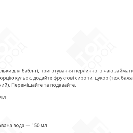
кульки для бабл-ті, приготування перлинного чаю займат
 порцію кульок, додайте фруктові сиропи, цукор (теж баж
лений). Перемішайте та подавайте.
ми
зована вода — 150 мл