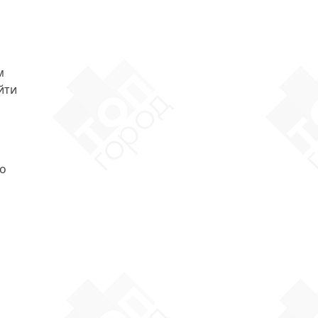
м
йти
го