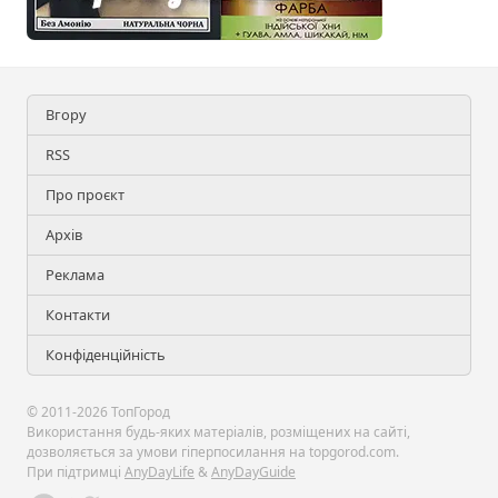
Вгору
RSS
Про проєкт
Архів
Реклама
Контакти
Конфіденційність
© 2011-2026 ТопГород
Використання будь-яких матеріалів, розміщених на сайті,
дозволяється за умови гіперпосилання на topgorod.com.
При підтримці
AnyDayLife
&
AnyDayGuide