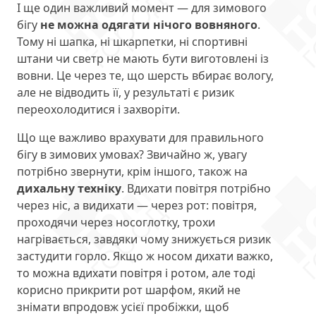
І ще один важливий момент — для зимового
бігу
не можна одягати нічого вовняного
.
Тому ні шапка, ні шкарпетки, ні спортивні
штани чи светр не мають бути виготовлені із
вовни. Це через те, що шерсть вбирає вологу,
але не відводить її, у результаті є ризик
переохолодитися і захворіти.
Що ще важливо врахувати для правильного
бігу в зимових умовах? Звичайно ж, увагу
потрібно звернути, крім іншого, також на
дихальну техніку
. Вдихати повітря потрібно
через ніс, а видихати — через рот: повітря,
проходячи через носоглотку, трохи
нагрівається, завдяки чому знижується ризик
застудити горло. Якщо ж носом дихати важко,
то можна вдихати повітря і ротом, але тоді
корисно прикрити рот шарфом, який не
знімати впродовж усієї пробіжки, щоб