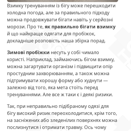
Взимку тренуванням із бігу може перешкодити
холодна погода, але за правильного підходу
можна продовжувати бігати навіть у серйозні
морози. Про те,
як правильно бігати взимку
й що найкраще одягати для пробіжок,
докладніше розповість наша збірка порад.
Зимові пробіжки
несуть у собі чимало
користі. Наприклад, займаючись бігом взимку,
можна загартувати організм і підвищити опір
простудним захворюванням, а також можна
підтримувати хорошу форму або худнути —
залежно від того, яка мета стоїть перед
тренуваннями. Але все ж таки є і деякі ризики.
Так, при неправильно підібраному одязі для
бігу високий ризик переохолодитися, крім того,
на засніжених або зледенілих поверхнях можна
послизнутися і отримати травму. Ось чому