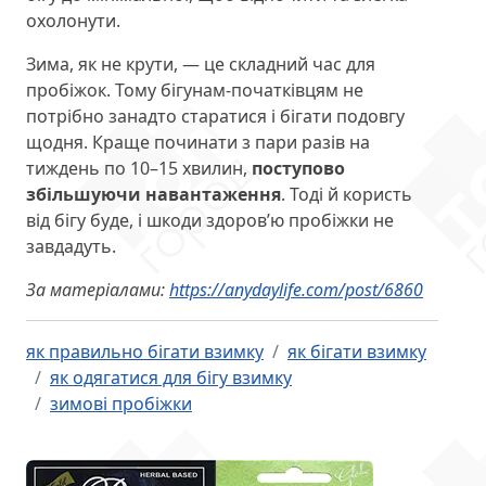
охолонути.
Зима, як не крути, — це складний час для
пробіжок. Тому бігунам-початківцям не
потрібно занадто старатися і бігати подовгу
щодня. Краще починати з пари разів на
тиждень по 10–15 хвилин,
поступово
збільшуючи навантаження
. Тоді й користь
від бігу буде, і шкоди здоров’ю пробіжки не
завдадуть.
За матеріалами:
https://anydaylife.com/post/6860
як правильно бігати взимку
як бігати взимку
як одягатися для бігу взимку
зимові пробіжки