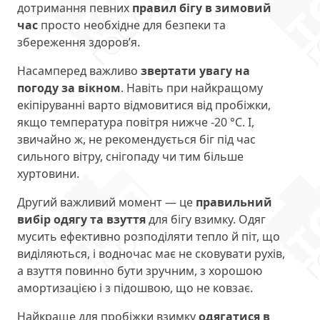
дотримання певних
правил бігу в зимовий
час
просто необхідне для безпеки та
збереження здоров’я.
Насамперед важливо
звертати увагу на
погоду за вікном
. Навіть при найкращому
екіпіруванні варто відмовитися від пробіжки,
якщо температура повітря нижче -20 °С. І,
звичайно ж, не рекомендується біг під час
сильного вітру, снігопаду чи тим більше
хуртовини.
Другий важливий момент — це
правильний
вибір одягу та взуття
для бігу взимку. Одяг
мусить ефективно розподіляти тепло й піт, що
виділяються, і водночас має не сковувати рухів,
а взуття повинно бути зручним, з хорошою
амортизацією і з підошвою, що не ковзає.
Найкраще для пробіжки взимку
одягатися в