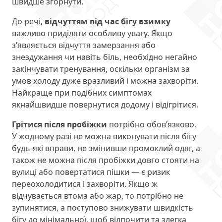
швидше згорнути.
До речі,
відчуттям під час бігу взимку
важливо приділяти особливу увагу. Якщо
з’являється відчуття замерзання або
знездужання чи навіть біль, необхідно негайно
закінчувати тренування, оскільки організм за
умов холоду дуже вразливий і можна захворіти.
Найкраще при подібних симптомах
якнайшвидше повернутися додому і відігрітися.
Грітися після пробіжки
потрібно обов’язково.
У жодному разі не можна виконувати після бігу
будь-які вправи, не змінивши промоклий одяг, а
також не можна після пробіжки довго стояти на
вулиці або повертатися пішки — є ризик
переохолодитися і захворіти. Якщо ж
відчувається втома або жар, то потрібно не
зупинятися, а поступово знижувати швидкість
бігу до мінімальної, щоб відпочити та злегка