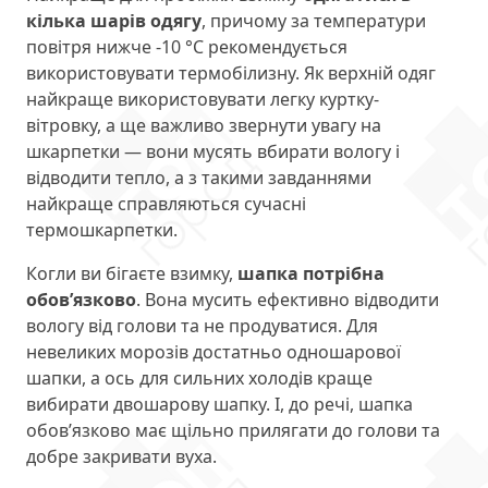
кілька шарів одягу
, причому за температури
повітря нижче -10 °С рекомендується
використовувати термобілизну. Як верхній одяг
найкраще використовувати легку куртку-
вітровку, а ще важливо звернути увагу на
шкарпетки — вони мусять вбирати вологу і
відводити тепло, а з такими завданнями
найкраще справляються сучасні
термошкарпетки.
Когли ви бігаєте взимку,
шапка потрібна
обов’язково
. Вона мусить ефективно відводити
вологу від голови та не продуватися. Для
невеликих морозів достатньо одношарової
шапки, а ось для сильних холодів краще
вибирати двошарову шапку. І, до речі, шапка
обов’язково має щільно прилягати до голови та
добре закривати вуха.