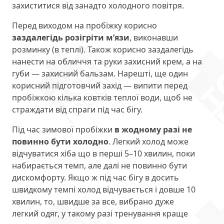
захиститися від занадто холодного повітря.
Перед виходом на пробіжку корисно
заздалегідь розігріти м’язи
, виконавши
розминку (в теплі). Також корисно заздалегідь
нанести на обличчя та руки захисний крем, а на
губи — захисний бальзам. Нарешті, ще один
корисний підготовчий захід — випити перед
пробіжкою кілька ковтків теплої води, щоб не
страждати від спраги під час бігу.
Під час зимової пробіжки
в жодному разі не
повинно бути холодно
. Легкий холод може
відчуватися хіба що в перші 5–10 хвилин, поки
набирається темп, але далі не повинно бути
дискомфорту. Якщо ж під час бігу в досить
швидкому темпі холод відчувається і довше 10
хвилин, то, швидше за все, вибрано дуже
легкий одяг, у такому разі тренування краще