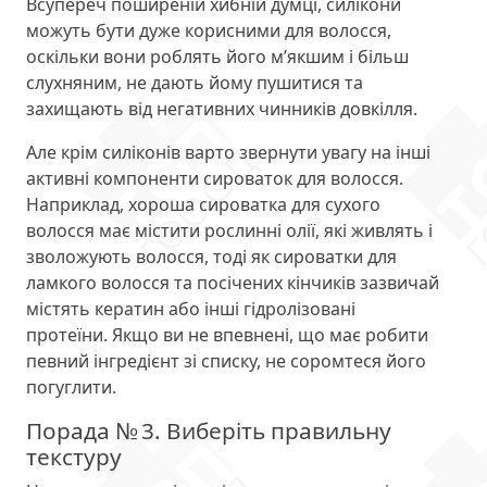
Всупереч поширеній хибній думці, силікони
можуть бути дуже корисними для волосся,
оскільки вони роблять його м’якшим і більш
слухняним, не дають йому пушитися та
захищають від негативних чинників довкілля.
Але крім силіконів варто звернути увагу на інші
активні компоненти сироваток для волосся.
Наприклад, хороша сироватка для сухого
волосся має містити рослинні олії, які живлять і
зволожують волосся, тоді як сироватки для
ламкого волосся та посічених кінчиків зазвичай
містять кератин або інші гідролізовані
протеїни. Якщо ви не впевнені, що має робити
певний інгредієнт зі списку, не соромтеся його
погуглити.
Порада № 3. Виберіть правильну
текстуру