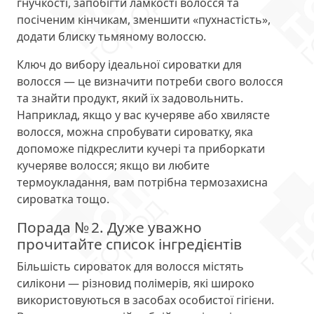
гнучкості, запобігти ламкості волосся та
посіченим кінчикам, зменшити «пухнастість»,
додати блиску тьмяному волоссю.
Ключ до вибору ідеальної сироватки для
волосся — це визначити потреби свого волосся
та знайти продукт, який їх задовольнить.
Наприклад, якщо у вас кучеряве або хвилясте
волосся, можна спробувати сироватку, яка
допоможе підкреслити кучері та приборкати
кучеряве волосся; якщо ви любите
термоукладання, вам потрібна термозахисна
сироватка тощо.
Порада № 2. Дуже уважно
прочитайте список інгредієнтів
Більшість сироваток для волосся містять
силікони — різновид полімерів, які широко
використовуються в засобах особистої гігієни.