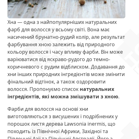
Хна — одна з найпопулярніших натуральних
фарб для волосся у всьому світі. Вона має
насичений брунатно-рудий колір, але результат
фарбування хною залежить від природного
кольору волосся і часу впливу фарби. Він може
варіюватися від яскраво-рудого до темно-
коричневого с рудим відблиском. Додавання до
хни інших природних інгредієнтів може змінити
фінальний відтінок, а також оздоровити
волосся. Пропонуємо список
натуральних
інгредієнтів, які можна змішувати з хною
.
Фарби для волосся на основі хни
виготовляються з висушених і подрібнених у
порошок листя дерева Lawsonia inermis, що
походить із Північної Африки, Західної та
Південної Азії та Північної Австралії. Його з