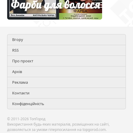
Вгору
RSS
Про проєкт
Архів
Реклама
Контакти
Конфіденційність
© 2011-2026 ТопГород
Використання будь-яких матеріалів, розміщених на сайті,
дозволяється за умови гіперпосилання на topgorod.com.