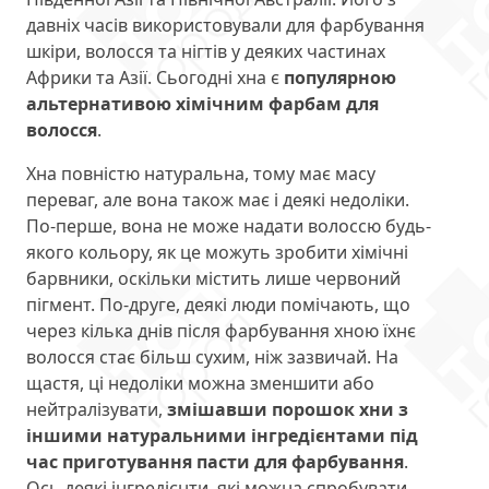
давніх часів використовували для фарбування
шкіри, волосся та нігтів у деяких частинах
Африки та Азії. Сьогодні хна є
популярною
альтернативою хімічним фарбам для
волосся
.
Хна повністю натуральна, тому має масу
переваг, але вона також має і деякі недоліки.
По-перше, вона не може надати волоссю будь-
якого кольору, як це можуть зробити хімічні
барвники, оскільки містить лише червоний
пігмент. По-друге, деякі люди помічають, що
через кілька днів після фарбування хною їхнє
волосся стає більш сухим, ніж зазвичай. На
щастя, ці недоліки можна зменшити або
нейтралізувати,
змішавши порошок хни з
іншими натуральними інгредієнтами під
час приготування пасти для фарбування
.
Ось деякі інгредієнти, які можна спробувати.