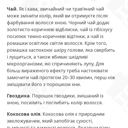
Чай
. Як і кава, звичайний чи трав’яний чай
може змінити колір, який ви отримуєте після
фарбування волосся хною. Чорний чай додає
золотисто-коричневі відблиски, чай із гібіскусу
посилює темно-коричневі відтінки, а чай із
ромашки освітлює світле волосся. Крім того,
ромашка заспокоює шкіру голови, яка свербить
і лущиться, а також вбиває шкідливі
мікроорганізми, які спричиняють лупу. Для
більш вираженого ефекту треба настоювати
замочити чай протягом 20–30 хвилин, перш ніж
змішувати його з порошком хни.
Гвоздика
. Порошок гвоздики, змішаний із
хною, посилить і поглибить колір волосся.
Кокосова олія
. Кокосова олія є природним
зволожувачем, який запобігає сухості,
тьмяності та ламкості волосся. Додавши пару