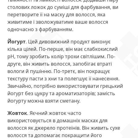
столових ложок до суміші для фарбування, ви
перетворите її на маску для волосся, яка
живитиме і зволожуватиме ваше волосся
одночасно з фарбуванням.
Йогурт
. Цей дивовижний продукт виконує
кілька цілей. По-перше, він має слабкокислий
рН, тому зробить колір трохи світлішим. По-
друге, він живить волосся, запобігає втраті
вологи й пушінню. По-третє, він покращує
текстуру пасти з хни та полегшує її нанесення.
Звичайно, потрібно використовувати грецький
йогурт без цукру та ароматизаторів; замість
йогурту можна взяти сметану.
Жовток
. Яєчний жовток часто
використовується в домашніх масках для
волосся як джерело протеїнів. Він живить сухе
волосся та допомагає покращити його