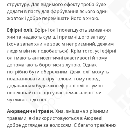
структуру. Для видимого ефекту треба буде
додати в пасту для фарбування всього один
жовток і добре перемішати його з хною.
Ефірні олії
. Ефірні олії полегшують змивання
хни та надають суміші приємнішого запаху
(хоча запах хни не зовсім неприємний, деяким
людям він не подобається). Крім того, усі ефірні
олії мають антисептичні властивості й тому
допомагають боротися з лупою. Однак
потрібно бути обережним. Деякі олії можуть
подразнювати шкіру голови, тому перед
додаванням будь-якої ефірної олії в суміш
переконайтеся, що у вас немає алергії чи
чутливості до неї.
Аюрведичні трави
. Хна, змішана з різними
травами, які використовуються в Аюрведі,
добре доглядає за волоссям. Є багато трав’яних