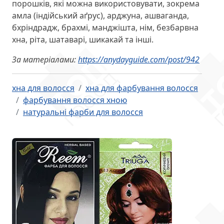
порошків, які можна використовувати, зокрема
амла (індійський аґрус), арджуна, ашваганда,
бхріндрадж, брахмі, манджішта, нім, безбарвна
хна, ріта, шатаварі, шикакай та інші.
За матеріалами:
https://anydayguide.com/post/942
хна для волосся
хна для фарбування волосся
фарбування волосся хною
натуральні фарби для волосся