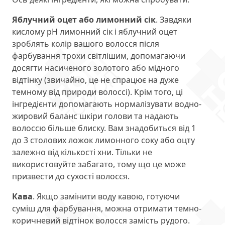
Яблучний оцет або лимонний сік
. Завдяки
кислому рН лимонний сік і яблучний оцет
зроблять колір вашого волосся після
фарбування трохи світлішим, допомагаючи
досягти насиченого золотого або мідного
відтінку (звичайно, це не спрацює на дуже
темному від природи волоссі). Крім того, ці
інгредієнти допомагають нормалізувати водно-
жировий баланс шкіри голови та надають
волоссю більше блиску. Вам знадобиться від 1
до 3 столових ложок лимонного соку або оцту
залежно від кількості хни. Тільки не
використовуйте забагато, тому що це може
призвести до сухості волосся.
Кава
. Якщо замінити воду кавою, готуючи
суміш для фарбування, можна отримати темно-
коричневий відтінок волосся замість рудого.