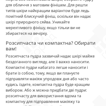
для обличчя з матовим фінішем. Для решти
типів шкіри найкращим варіантом буде ледь
помітний блискучий фініш, оскільки він надає
шкірі природного сяйва. Уникайте
мерехтливого фінішу, якщо тільки ви не
збираєтеся на вечірку.
Розсипчаста чи компактна? Обирати
вам!
Розсипчаста пудра зазвичай надає шкірі майже
бездоганного вигляду, але її важко наносити.
Компактні пудри набагато легше наносити і
брати із собою, тому, якщо ви плануєте
підправляти макіяж упродовж дня або часто
кудись їздите, компактна пудра буде кращим
вибором. Або ж можна придбати дві пудри:
розсипчасту для використання вдома та
компактну для підправлення макіяжу та