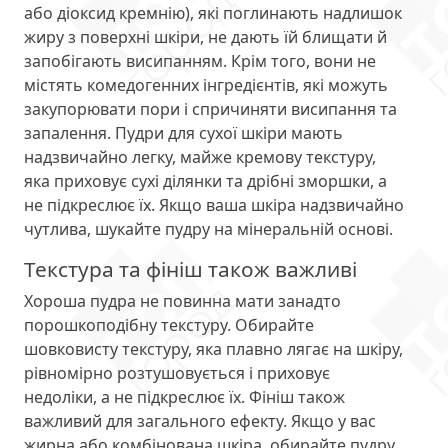
або діоксид кремнію), які поглинають надлишок
жиру з поверхні шкіри, не дають їй блищати й
запобігають висипанням. Крім того, вони не
містять комедогенних інгредієнтів, які можуть
закупорювати пори і спричиняти висипання та
запалення. Пудри для сухої шкіри мають
надзвичайно легку, майже кремову текстуру,
яка приховує сухі ділянки та дрібні зморшки, а
не підкреслює їх. Якщо ваша шкіра надзвичайно
чутлива, шукайте пудру на мінеральній основі.
Текстура та фініш також важливі
Хороша пудра не повинна мати занадто
порошкоподібну текстуру. Обирайте
шовковисту текстуру, яка плавно лягає на шкіру,
рівномірно розтушовується і приховує
недоліки, а не підкреслює їх. Фініш також
важливий для загального ефекту. Якщо у вас
жирна або комбінована шкіра, обирайте пудру