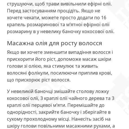
струшуючи, щоб трави вивільнили ефірні олії.
Перед застосуванням процідіть. Якщо не
хочете чекати, можете просто додати по 16
крапель розмаринової та м’ятної ефірної олії
розмарину в у невелику баночку кокосової олії.
Масажна олія для росту волосся
Якщо ви хочете зменшити випадіння волосся і
прискорити його ріст, допоможе масаж шкіри
голови зі олією, яка стимулює та живить
волосяні фолікули, посилюючи приплив крові,
що прискорює ріст волосся.
У невеликій баночці змішайте столову ложку
кокосової олії, 3 краплі олії чайного дерева та 3
краплі олії перцевої м’яти. Перемішайте до
однорідності, закрийте баночку і зберігайте в
сухому прохолодному місці. Нанесіть засіб на
шкіру голови повільними масажними рухами, а