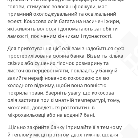
голови, стимулює волосяні фолікули, має
приємний охолоджувальний та освіжальний
ефект. Кокосова олія багата на насичені жири,
які живлять волосся і допомагають запобігти
ламкості, посіченим кінчикам і пухнастості.
Для приготування цієї олії вам знадобиться суха
простерилізована скляна банка. Візьміть кілька
свіжих або сушених гілочок розмарину та
листочків перцевої м’яти, покладіть у банку й
залийте нерафінованою кокосовою олією
холодного віджиму, щоби вона повністю
покрила трави. Зверніть увагу, що кокосова
олія застигає при кімнатній температурі, тому,
можливо, доведеться розтопити її в
мікрохвильовці або на водяній бані.
Щільно закрийте банку і тримайте її в темному
й теплому місці протягом двох тижнів, щодня