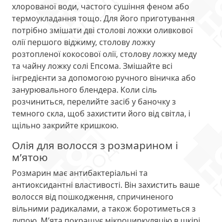
хлорованої води, частого сушіння феном або
термоукладання тощо. Для його приготування
потрібно змішати дві столові ложки оливкової
олії першого віджиму, столову ложку
розтопленої кокосової олії, столову ложку меду
та чайну ложку солі Епсома. Змішайте всі
інгредієнти за допомогою ручного віничка або
занурювального блендера. Коли сіль
розчиниться, перелийте засіб у баночку з
темного скла, щоб захистити його від світла, і
щільно закрийте кришкою.
Олія для волосся з розмарином і
м’ятою
Розмарин має антибактеріальні та
антиоксидантні властивості. Він захистить ваше
волосся від пошкодження, спричиненого
вільними радикалами, а також боротиметься з
лупою. М’ята покращує мікроциркуляцію в шкірі