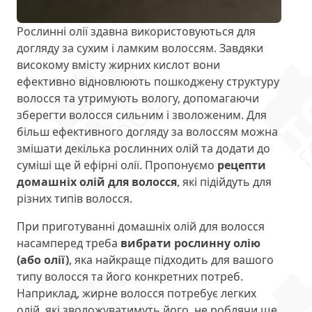
Рослинні олії здавна використовуються для
догляду за сухим і ламким волоссям. Завдяки
високому вмісту жирних кислот вони
ефективно відновлюють пошкоджену структуру
волосся та утримують вологу, допомагаючи
зберегти волосся сильним і зволоженим. Для
більш ефективного догляду за волоссям можна
змішати декілька рослинних олій та додати до
суміші ще й ефірні олії. Пропонуємо
рецепти
домашніх олій для волосся
, які підійдуть для
різних типів волосся.
При приготуванні домашніх олій для волосся
насамперед треба
вибрати рослинну олію
(або олії)
, яка найкраще підходить для вашого
типу волосся та його конкретних потреб.
Наприклад, жирне волосся потребує легких
олій, які зволожуватимуть його, не роблячи ще