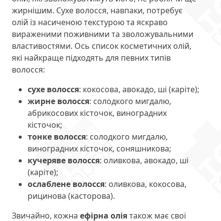
жирнішим. Сухе волосся, навпаки, потребує
олій із насиченою текстурою та яскраво
вираженими поживними та зволожувальними
властивостями. Ось список косметичних олій,
які найкраще підходять для певних типів
волосся:
сухе волосся
: кокосова, авокадо, ші (каріте);
жирне волосся
: солодкого мигдалю,
абрикосових кісточок, виноградних
кісточок;
тонке волосся
: солодкого мигдалю,
виноградних кісточок, соняшникова;
кучеряве волосся
: оливкова, авокадо, ші
(каріте);
ослаблене волосся
: оливкова, кокосова,
рицинова (касторова).
Звичайно, кожна
ефірна олія
також має свої