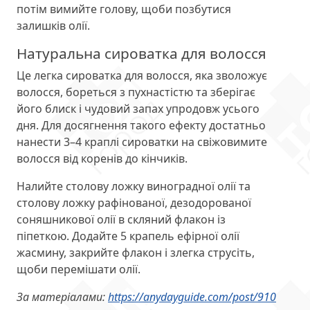
потім вимийте голову, щоби позбутися
залишків олії.
Натуральна сироватка для волосся
Це легка сироватка для волосся, яка зволожує
волосся, бореться з пухнастістю та зберігає
його блиск і чудовий запах упродовж усього
дня. Для досягнення такого ефекту достатньо
нанести 3–4 краплі сироватки на свіжовимите
волосся від коренів до кінчиків.
Налийте столову ложку виноградної олії та
столову ложку рафінованої, дезодорованої
соняшникової олії в скляний флакон із
піпеткою. Додайте 5 крапель ефірної олії
жасмину, закрийте флакон і злегка струсіть,
щоби перемішати олії.
За матеріалами:
https://anydayguide.com/post/910