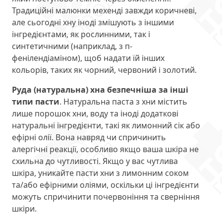
Традиційні малюнки мехенді завжди коричневі,
але сьогодні хну іноді змішують з іншими
інгредієнтами, як рослинними, так і
синтетичними (наприклад, з п-
фенілендіаміном), щоб надати їй інших
кольорів, таких як чорний, червоний і золотий.
Руда (натуральна) хна безпечніша за інші
типи пасти
. Натуральна паста з хни містить
лише порошок хни, воду та іноді додаткові
натуральні інгредієнти, такі як лимонний сік або
ефірні олії. Вона навряд чи спричинить
алергічні реакції, особливо якщо ваша шкіра не
схильна до чутливості. Якщо у вас чутлива
шкіра, уникайте пасти хни з лимонним соком
та/або ефірними оліями, оскільки ці інгредієнти
можуть спричинити почервоніння та сверніння
шкіри.