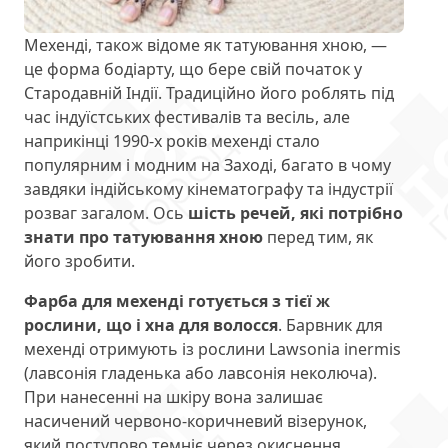
Мехенді, також відоме як татуювання хною, —
це форма бодіарту, що бере свій початок у
Стародавній Індії. Традиційно його роблять під
час індуїстських фестивалів та весіль, але
наприкінці 1990-х років мехенді стало
популярним і модним на Заході, багато в чому
завдяки індійському кінематографу та індустрії
розваг загалом. Ось
шість речей, які потрібно
знати про татуювання хною
перед тим, як
його зробити.
Фарба для мехенді готується з тієї ж
рослини, що і хна для волосся
. Барвник для
мехенді отримують із рослини Lawsonia inermis
(лавсонія гладенька або лавсонія неколюча).
При нанесенні на шкіру вона залишає
насичений червоно-коричневий візерунок,
який поступово темніє через окиснення.