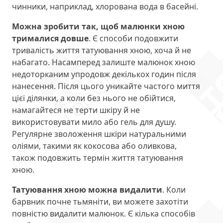
чинники, наприклад, хлорована вода в басейні.
Можна зробити так, щоб малюнки хною
трималися довше
. Є способи подовжити
тривалість життя татуювання хною, хоча й не
набагато. Насамперед залиште малюнок хною
недоторканим упродовж декількох годин після
нанесення. Після цього уникайте частого миття
цієї ділянки, а коли без нього не обійтися,
намагайтеся не терти шкіру й не
використовувати мило або гель для душу.
Регулярне зволоження шкіри натуральними
оліями, такими як кокосова або оливкова,
також подовжить термін життя татуювання
хною.
Татуювання хною можна видалити
. Коли
барвник почне тьмяніти, ви можете захотіти
повністю видалити малюнок. Є кілька способів