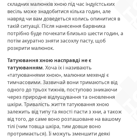
складних малюнків хною під час індуїстських
весіль може знадобитися кілька годин, але
навряд чи вам доведеться колись опинитися в
такій ситуації. Після нанесення барвника
потрібно буде почекати близько шести годин, а
потім акуратно зняти засохлу пасту, щоб
розкрити малюнок.
Татуювання хною насправді не є
татуюванням
. Хоча їх і називають
«татуюваннями хною», малюнки мехенді є
тимчасовими. Зазвичай вони тримаються від
одного до трьох тижнів, поступово зникаючи
через природне відлущування та оновлення
шкіри. Тривалість життя татуювання хною
залежить від типу та якості пасти з хни, а також
від того, де саме воно розташоване на вашому
тілі (чим товща шкіра, тим довше воно
протримається). Її можуть зменшити деякі