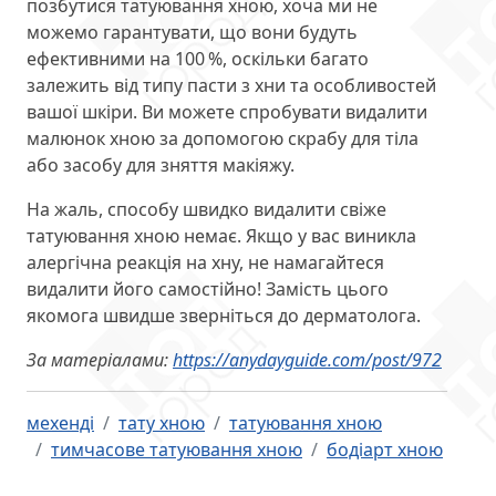
позбутися татуювання хною, хоча ми не
можемо гарантувати, що вони будуть
ефективними на 100 %, оскільки багато
залежить від типу пасти з хни та особливостей
вашої шкіри. Ви можете спробувати видалити
малюнок хною за допомогою скрабу для тіла
або засобу для зняття макіяжу.
На жаль, способу швидко видалити свіже
татуювання хною немає. Якщо у вас виникла
алергічна реакція на хну, не намагайтеся
видалити його самостійно! Замість цього
якомога швидше зверніться до дерматолога.
За матеріалами:
https://anydayguide.com/post/972
мехенді
тату хною
татуювання хною
тимчасове татуювання хною
бодіарт хною