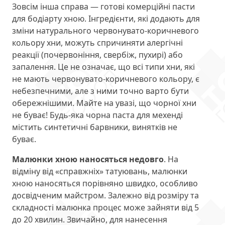
Зовсім інша справа — готові комерційні пасти
для бодіарту хною. Інгредієнти, які додають для
зміни натурального червонувато-коричневого
кольору хни, можуть спричиняти алергічні
реакції (почервоніння, свербіж, пухирі) або
запалення. Це не означає, що всі типи хни, які
не мають червонувато-коричневого кольору, є
небезпечними, але з ними точно варто бути
обережнішими. Майте на увазі, що чорної хни
не буває! Будь-яка чорна паста для мехенді
містить синтетичні барвники, винятків не
буває.
Малюнки хною наносяться недовго
. На
відміну від «справжніх» татуювань, малюнки
хною наносяться порівняно швидко, особливо
досвідченим майстром. Залежно від розміру та
складності малюнка процес може зайняти від 5
до 20 хвилин. Звичайно, для нанесення