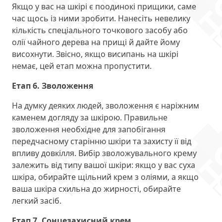
Якщо у вас на шкірі є поодинокі прищики, саме
час щось із ними зробити. Нанесіть невелику
кількість спеціального точкового засобу або
олії чайного дерева на прищі й дайте йому
висохнути. Звісно, якщо висипань на шкірі
немає, цей етап можна пропустити.
Етап 6. Зволоження
На думку деяких людей, зволоження є наріжним
каменем догляду за шкірою. Правильне
зволоження необхідне для запобігання
передчасному старінню шкіри та захисту її від
впливу довкілля. Вибір зволожувального крему
залежить від типу вашої шкіри: якщо у вас суха
шкіра, обирайте щільний крем з оліями, а якщо
ваша шкіра схильна до жирності, обирайте
легкий засіб.
Етап 7. Сонцезахисний крем