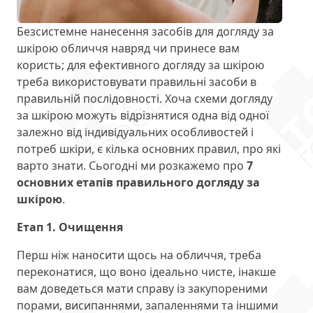
Безсистемне нанесення засобів для догляду за
шкірою обличчя навряд чи принесе вам
користь; для ефективного догляду за шкірою
треба використовувати правильні засоби в
правильній послідовності. Хоча схеми догляду
за шкірою можуть відрізнятися одна від одної
залежно від індивідуальних особливостей і
потреб шкіри, є кілька основних правил, про які
варто знати. Сьогодні ми розкажемо про
7
основних етапів правильного догляду за
шкірою
.
Етап 1. Очищення
Перш ніж наносити щось на обличчя, треба
переконатися, що воно ідеально чисте, інакше
вам доведеться мати справу із закупореними
порами, висипаннями, запаленнями та іншими