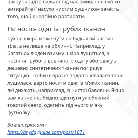
шкіру занадто сильно під час вмивання і м’яко
витирайте її насухо чистим рушником замість
того, щоб енергійно розтирати.
Не носіть одяг із грубих тканин
Сухою шкіра може бути на будь-якій частині
тіла, а не лише на обличчі. Наприклад, у
багатьох людей взимку шкіра лущиться, а
носіння грубого вовняного одягу або одягу з
дешевих синтетичних тканин погіршує
ситуацію. Щоби шкіра не подразнювалася та не
лущилася, варто носити одяг із м’яких тканин,
які дихають, наприклад, із чистої бавовни. Якщо
вам конче необхідно вдягнути улюблений
товстий светр, одягніть під нього м’яку
футболку.
За матеріалами:
https://anydayguide.com/post/1071