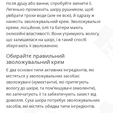
після душу або ванни, спробуйте змінити її.
Легенько промокніть шкіру рушником, щоб
увібрати трохи води (але не всю), й одразу ж
нанесіть зволожувальний крем. Зволожувальні
креми, лосьйони, олії та батери мають
оклюзійні властивості. Вони утримують вологу,
що залишилася на шкірі, і в такий спосіб
зберігають її зволоженою.
Обирайте правильний
зволожувальний крем
Є два основні типи активних інгредієнтів, які
містяться у зволожувальних засобах:
зволожувачі (хумектанти), які притягують
вологу до шкіри, та пом’якшувачі (емоленти),
які запечатують її та забезпечують захист від
довкілля. Суха шкіра потребує зволожувальних
засобів, які містять обидва типи інгредієнтів.