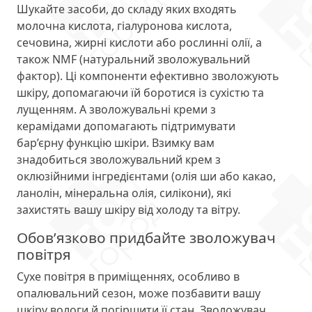
Шукайте засоби, до складу яких входять
молочна кислота, гіалуронова кислота,
сечовина, жирні кислоти або рослинні олії, а
також NMF (натуральний зволожувальний
фактор). Ці компоненти ефективно зволожують
шкіру, допомагаючи їй боротися із сухістю та
лущенням. А зволожувальні креми з
керамідами допомагають підтримувати
бар’єрну функцію шкіри. Взимку вам
знадобиться зволожувальний крем з
оклюзійними інгредієнтами (олія ши або какао,
ланолін, мінеральна олія, силікони), які
захистять вашу шкіру від холоду та вітру.
Обов’язково придбайте зволожувач
повітря
Сухе повітря в приміщеннях, особливо в
опалювальний сезон, може позбавити вашу
шкіру вологи й погіршити її стан. Зволожувач