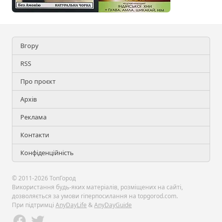
Вгору
RSS
Про проєкт
Архів
Реклама
Контакти
Конфіденційність
© 2011-2026 ТопГород
Використання будь-яких матеріалів, розміщених на сайті,
дозволяється за умови гіперпосилання на topgorod.com.
При підтримці
AnyDayLife
&
AnyDayGuide