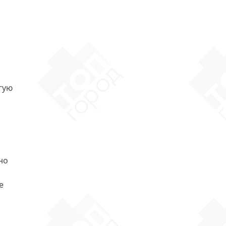
гую
но
е