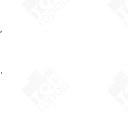
ым
о
 —