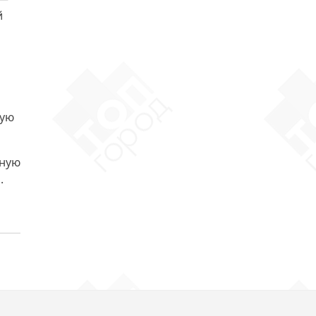
й
вую
нную
.