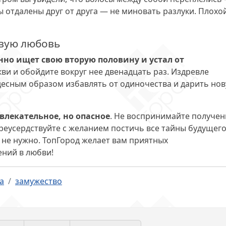
ы отдалены друг от друга — не миновать разлуки. Плохо
овую любовь
нно ищет свою вторую половину и устал от
кви и обойдите вокруг нее двенадцать раз. Издревле
удесным образом избавлять от одиночества и дарить но
влекательное, но опасное
. Не воспринимайте получе
еусердствуйте с желанием постичь все тайны будущего
м не нужно. ТопГород желает вам приятных
ний в любви!
а
замужество