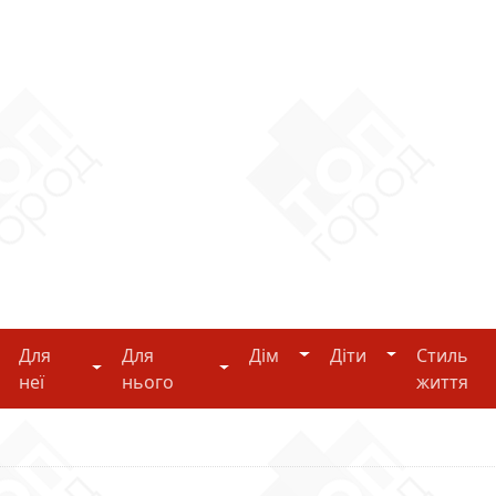
Дім
Діти
Для
Для
Дім
Діти
Стиль
i-tech
Для неї
Для нього
неї
нього
життя