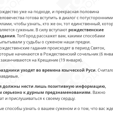
ождество уже на подходе, и прекрасная половина
еловечества готова вступить в диалог с потусторонним
илами, чтобы узнать, кто же он, тот единственный, кото
вляется суженым. В силу вступают
рождественские
адания
. ТопГород расскажет вам, какими способами
ыпытывали у судьбы о суженом наши предки.
ождественские гадания происходят в период Святок,
оторые начинаются в Рождественский сочельник (6 янва
 заканчиваются на Крещение (19 января).
раздники уходят во времена языческой Руси
. Считал
равдивые.
ия должны нести лишь позитивную информацию,
ом серьезно к дурным предзнаменованиям
. Важно
т и прислушиваться к своему сердцу.
е способы узнать о вашем суженом и о том, что вас жд