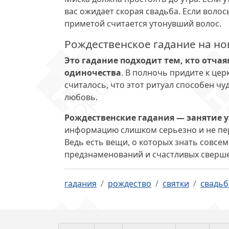
вас ожидает скорая свадьба. Если волос
приметой считается утонувший волос.
Рождественское гадание на н
Это гадание подходит тем, кто отчая
одиночества
. В полночь придите к цер
считалось, что этот ритуал способен ч
любовь.
Рождественские гадания — занятие у
информацию слишком серьезно и не пер
Ведь есть вещи, о которых знать совсе
предзнаменований и счастливых сверше
гадания
рождество
святки
свадьб