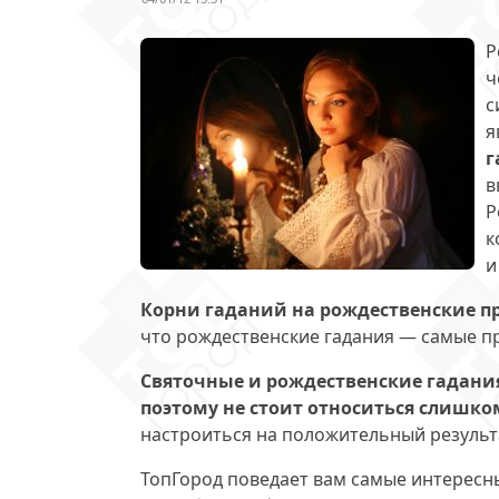
Р
ч
с
я
г
в
Р
к
и
Корни гаданий на рождественские п
что рождественские гадания — самые п
Святочные и рождественские гадан
поэтому не стоит относиться слишк
настроиться на положительный результа
ТопГород поведает вам самые интересны