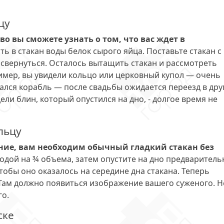
цу
о вы сможете узнать о том, что вас ждет в
ть в стакан воды белок сырого яйца. Поставьте стакан с
н свернуться. Осталось вытащить стакан и рассмотреть
имер, вы увидели кольцо или церковный купол — очень
зался корабль — после свадьбы ожидается переезд в дру
дели блин, который опустился на дно, - долгое время не
льцу
ание, вам необходим обычный гладкий стакан без
водой на ¾ объема, затем опустите на дно предваритель
обы оно оказалось на середине дна стакана. Теперь
 Там должно появиться изображение вашего суженого. Н
го.
ске