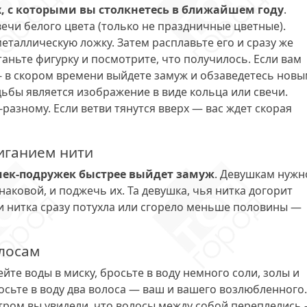
х, с которыми вы столкнетесь в ближайшем году
.
чи белого цвета (только не праздничные цветные).
еталлическую ложку. Затем расплавьте его и сразу же
таньте фигурку и посмотрите, что получилось. Если вам
 - в скором времени выйдете замуж и обзаведетесь нов
ьбы является изображение в виде кольца или свечи.
разному. Если ветви тянутся вверх — вас ждет скорая
иганием нити
ушек-подружек быстрее выйдет замуж
. Девушкам нужн
наковой, и поджечь их. Та девушка, чья нитка догорит
ли нитка сразу потухла или сгорело меньше половины —
олосам
ейте воды в миску, бросьте в воду немного соли, золы и
осьте в воду два волоса — ваш и вашего возлюбленного.
утром вы увидели, что волосы между собой переплелись