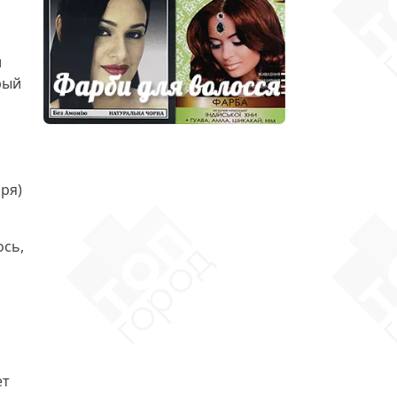
и
рый
ря)
ось,
ет