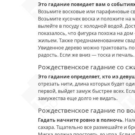
Это гадание поведает вам о события
Возьмите восковые или парафиновые све
Возьмите кусочек воска и положите на м
вылейте в посуду с холодной водой. Дос
показалось, что фигурка похожа на дом
жильем. Также предзнаменованием свад
Увиденное дерево можно трактовать по-
радость. Если же вниз — тоска и печаль.
Рождественское гадание со сж
Это гадание определяет, кто из дев
отрезать нити, длина которых будет оди
первой, выйдет замуж быстрее всех. Ес
замужества еще долго не видать.
Рождественское гадание по в
Гадать начните ровно в полночь
. Нал
сахара. Тщательно все размешайте и бр
Миска должна простоять до утра. Если 