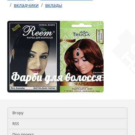
вкладчики
вклады
Вгору
RSS
Про проєкт