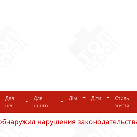
Дім
Діти
Для
Для
Дім
Діти
Стиль
i-tech
Для неї
Для нього
неї
нього
життя
бнаружил нарушения законодательств