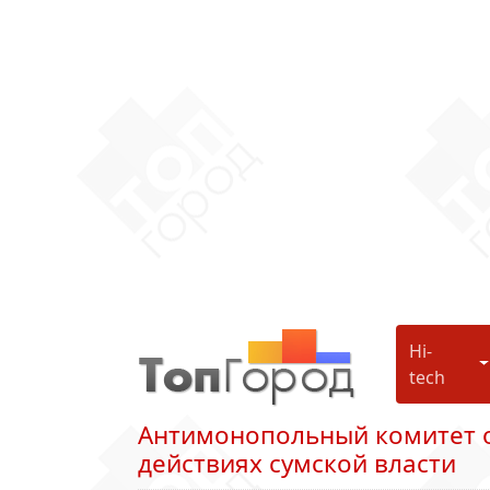
Hi-
H
tech
Антимонопольный комитет о
действиях сумской власти