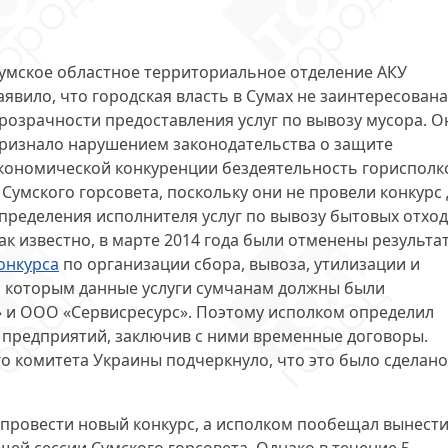
умское областное территориальное отделение АКУ
аявило, что городская власть в Сумах не заинтересована
розрачности предоставления услуг по вывозу мусора. О
ризнало
нарушением законодательства о защите
кономической конкуренции
бездеятельность горисполк
 Сумского горсовета, поскольку они не провели конкурс 
пределения исполнителя услуг по вывозу бытовых отход
ак известно, в марте 2014 года были отменены результа
онкурса
по организации сбора, вывоза, утилизации и
о которым данные услуги сумчанам должны были
 и ООО «Сервисресурс». Поэтому исполком определил
х предприятий,
заключив с ними временные договоры
.
 комитета Украины подчеркнуло, что это было сделано
провести новый конкурс, а исполком пообещал вынест