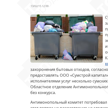
13/02/15 12:09
С
з
п
п
э
и
о
К
к
захоронения бытовых отходов, согласн
предоставлять ООО «Сумстрой капитал»
исполнителями услуг несколько сумски
Областное отделение Антимонопольного
без конкурса.
Антимонопольный комитет потребовал 