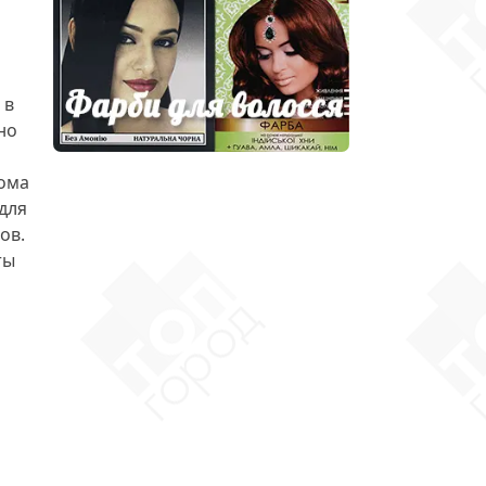
 в
но
ома
для
ов.
ты
и